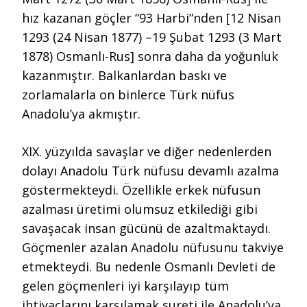
hız kazanan göçler “93 Harbi”nden [12 Nisan
1293 (24 Nisan 1877) –19 Şubat 1293 (3 Mart
1878) Osmanlı-Rus] sonra daha da yoğunluk
kazanmıştır. Balkanlardan baskı ve
zorlamalarla on binlerce Türk nüfus
Anadolu’ya akmıştır.
XIX. yüzyılda savaşlar ve diğer nedenlerden
dolayı Anadolu Türk nüfusu devamlı azalma
göstermekteydi. Özellikle erkek nüfusun
azalması üretimi olumsuz etkilediği gibi
savaşacak insan gücünü de azaltmaktaydı.
Göçmenler azalan Anadolu nüfusunu takviye
etmekteydi. Bu nedenle Osmanlı Devleti de
gelen göçmenleri iyi karşılayıp tüm
ihtiyaçlarını karşılamak sureti ile Anadolu’ya