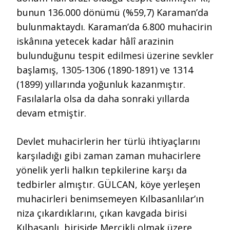
bunun 136.000 dönümü (%59,7) Karaman’da
bulunmaktaydı. Karaman’da 6.800 muhacirin
iskânına yetecek kadar hâlî arazinin
bulunduğunu tespit edilmesi üzerine sevkler
başlamış, 1305-1306 (1890-1891) ve 1314
(1899) yıllarında yoğunluk kazanmıştır.
Fasılalarla olsa da daha sonraki yıllarda
devam etmiştir.
Devlet muhacirlerin her türlü ihtiyaçlarını
karşıladığı gibi zaman zaman muhacirlere
yönelik yerli halkın tepkilerine karşı da
tedbirler almıştır. GÜLCAN, köye yerleşen
muhacirleri benimsemeyen Kılbasanlılar’ın
niza çıkardıklarını, çıkan kavgada birisi
Kılbasanlı, biriside Mercikli olmak üzere