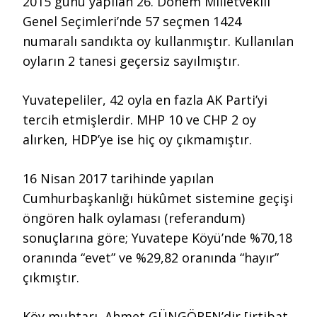
2015 günü yapılan 26. Dönem Milletvekili
Genel Seçimleri’nde 57 seçmen 1424
numaralı sandıkta oy kullanmıştır. Kullanılan
oyların 2 tanesi geçersiz sayılmıştır.
Yuvatepeliler, 42 oyla en fazla AK Parti’yi
tercih etmişlerdir. MHP 10 ve CHP 2 oy
alırken, HDP’ye ise hiç oy çıkmamıştır.
16 Nisan 2017 tarihinde yapılan
Cumhurbaşkanlığı hükûmet sistemine geçişi
öngören halk oylaması (referandum)
sonuçlarına göre; Yuvatepe Köyü’nde %70,18
oranında “evet” ve %29,82 oranında “hayır”
çıkmıştır.
Köy muhtarı, Ahmet GÜNGÖREN’dir [irtibat