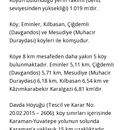
Köyün bulunduğu yerin rakımı (deniz
seviyesinden yüksekliği) 1.019 m’dir.
Köy, Eminler, Kılbasan, Çiğdemli
(Davgandos) ve Mesudiye (Muhacir
Duraydası) köyleri ile komşudur.
Köye 8 km mesafeden daha yakın 5 köy
bulunmaktadır. Eminler 5,11 km, Çiğdemli
(Davgandos) 5,71 km, Mesudiye (Muhacir
Duraydası) 6,18 km, Kılbasan 6,54 km ve
Kâzımkarabekir Karalgazi 6,81 km’dir.
Davda Höyüğü (Tescil ve Karar No:
20.02.2015 – 2606); köy sınırları içerisinde
Karaman-Yuvatepe yolunun solunda
Karaman’a yaklaşık 15 km uzaklıktadır.