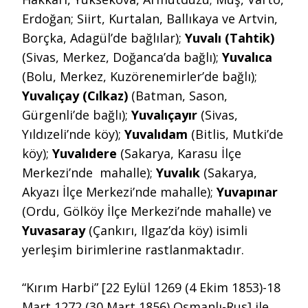
Erdoğan; Siirt, Kurtalan, Ballıkaya ve Artvin,
Borçka, Adagül’de bağlılar);
Yuvalı (Tahtik)
(Sivas, Merkez, Doğanca’da bağlı);
Yuvalıca
(Bolu, Merkez, Kuzörenemirler’de bağlı);
Yuvalıçay (Cılkaz)
(Batman, Sason,
Gürgenli’de bağlı);
Yuvalıçayır
(Sivas,
Yıldızeli’nde köy);
Yuvalıdam
(Bitlis, Mutki’de
köy);
Yuvalıdere
(Sakarya, Karasu İlçe
Merkezi’nde mahalle);
Yuvalık
(Sakarya,
Akyazı İlçe Merkezi’nde mahalle);
Yuvapınar
(Ordu, Gölköy İlçe Merkezi’nde mahalle) ve
Yuvasaray
(Çankırı, Ilgaz’da köy) isimli
yerleşim birimlerine rastlanmaktadır.
“Kırım Harbi” [22 Eylül 1269 (4 Ekim 1853)-18
Mart 1272 (30 Mart 1856) Osmanlı-Rus] ile