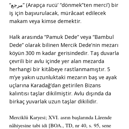
“مرجع” (Arapça rucü’ “dönmek”ten merci’) bir
iş için başvurulacak, mürâcaat edilecek
makam veya kimse demektir.
Halk arasında “Pamuk Dede” veya “Bambul
Dede” olarak bilinen Mercik Dede’nin mezarı
köyün 300 m kadar gerisindedir. Taş duvarla
çevrili bir avlu içinde yer alan mezarda
herhangi bir kitâbeye rastlanmamıştır. 5
m’ye yakın uzunluktaki mezarın baş ve ayak
uçlarına Karadağ’dan getirilen Bizans
kalıntısı taşlar dikilmiştir. Avlu dışında da
birkaç yuvarlak uzun taşlar dikilidir.
Merciklü Karyesi; XVI. asrın başlarında Lârende
nâhiyesine tabi idi [BOA., TD, nr 40, s. 95, sene