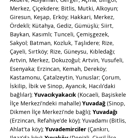
Merkez, Çiçekdere; Bitlis, Mutki, Alkoyun;
Giresun, Keşap, Erköy; Hakkari, Merkez,
Ördekli; Kütahya, Gediz, Gümüşlü; Siirt,
Baykan, Kasımlı; Tunceli, Çemişgezek,
Sakyol; Batman, Kozluk, Taşlıdere; Rize,
Çayeli, Sırtköy; Rize, Güneysu, Kıbledağı;
Artvin, Merkez, Dokuzoğul; Artvin, Yusufeli,
Esenyaka; Erzincan, Kemah, Dereköy;
Kastamonu, Çatalzeytin, Yunuslar; Çorum,
İskilip, İbik ve Sinop, Ayancık, Hacılı’daki
bağlılar);
Yuvacıkyakacık
(Kocaeli, Başiskele
İlçe Merkezi’ndeki mahalle)
Yuvadağ
(Sinop,
Dikmen İlçe Merkezi’nde bağlı);
Yuvadağı
(Erzincan, Refahiye’de köy); Yuvadamı (Bitlis,
Ahlat’ta köy);
Yuvademirciler
(Çankırı,
Ilgaz’da köy);
Yuvaköy
(Denizli, Çivril İlçe