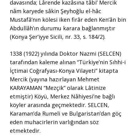
davasında; Lârende kazâsına tâbi’ Mercik
nâm karyede sâkin Şeyhoğlu el-hâc
Mustafâ’nın kölesi iken firâr eden Ken’ân bin
Abdullâh’ın durumu karara bağlanmıştır
(Konya Şer’iyye Sicili, nr. 33, s. 184/2).
1338 (1922) yılında Doktor Nazmi (SELCEN)
tarafından kaleme alınan “Türkiye’nin Sıhhi-i
İçtimai Coğrafyası-Konya Vilayeti” kitapta
Mercik (yayına hazırlayan Mehmet
KARAYAMAN “Mezçik” olarak Lâtinize
etmiştir) Köyü, Merkez Nâhiyesi’ne bağlı
köyler arasında geçmektedir. SELCEN,
Karaman’da Rumeli ve Bulgaristan’dan göç
eden muhacirlerin varlığından söz
etmektedir.