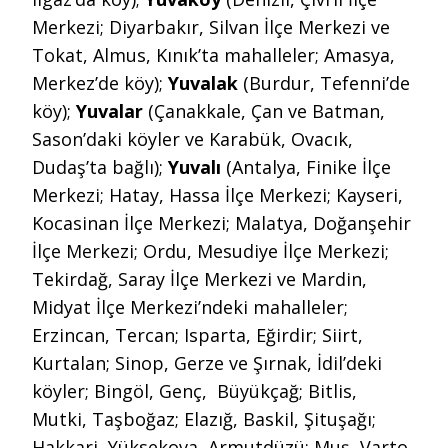
Merkezi; Diyarbakır, Silvan İlçe Merkezi ve
Tokat, Almus, Kınık’ta mahalleler; Amasya,
Merkez’de köy);
Yuvalak
(Burdur, Tefenni’de
köy);
Yuvalar
(Çanakkale, Çan ve Batman,
Sason’daki köyler ve Karabük, Ovacık,
Dudaş’ta bağlı);
Yuvalı
(Antalya, Finike İlçe
Merkezi; Hatay, Hassa İlçe Merkezi; Kayseri,
Kocasinan İlçe Merkezi; Malatya, Doğanşehir
İlçe Merkezi; Ordu, Mesudiye İlçe Merkezi;
Tekirdağ, Saray İlçe Merkezi ve Mardin,
Midyat İlçe Merkezi’ndeki mahalleler;
Erzincan, Tercan; Isparta, Eğirdir; Siirt,
Kurtalan; Sinop, Gerze ve Şırnak, İdil’deki
köyler; Bingöl, Genç, Büyükçağ; Bitlis,
Mutki, Taşboğaz; Elazığ, Baskil, Şituşağı;
Hakkari, Yüksekova, Armutdüzü; Muş, Varto,