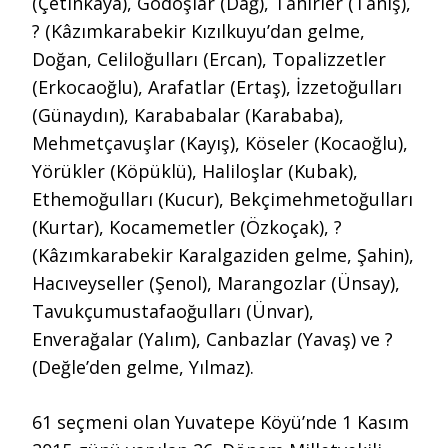
(Çetinkaya), Godoşlar (Dağ), Tahirler (Tanış),
? (Kâzımkarabekir Kızılkuyu’dan gelme,
Doğan, Celiloğulları (Ercan), Topalizzetler
(Erkocaoğlu), Arafatlar (Ertaş), İzzetoğulları
(Günaydın), Karababalar (Karababa),
Mehmetçavuşlar (Kayış), Köseler (Kocaoğlu),
Yörükler (Köpüklü), Haliloşlar (Kubak),
Ethemoğulları (Kucur), Bekçimehmetoğulları
(Kurtar), Kocamemetler (Özkoçak), ?
(Kâzımkarabekir Karalgaziden gelme, Şahin),
Hacıveyseller (Şenol), Marangozlar (Ünsay),
Tavukçumustafaoğulları (Ünvar),
Enverağalar (Yalım), Canbazlar (Yavaş) ve ?
(Değle’den gelme, Yılmaz).
61 seçmeni olan Yuvatepe Köyü’nde 1 Kasım