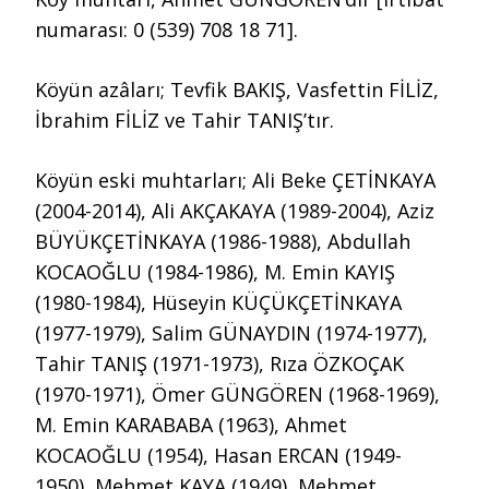
numarası: 0 (539) 708 18 71].
Köyün azâları; Tevfik BAKIŞ, Vasfettin FİLİZ,
İbrahim FİLİZ ve Tahir TANIŞ’tır.
Köyün eski muhtarları; Ali Beke ÇETİNKAYA
(2004-2014), Ali AKÇAKAYA (1989-2004), Aziz
BÜYÜKÇETİNKAYA (1986-1988), Abdullah
KOCAOĞLU (1984-1986), M. Emin KAYIŞ
(1980-1984), Hüseyin KÜÇÜKÇETİNKAYA
(1977-1979), Salim GÜNAYDIN (1974-1977),
Tahir TANIŞ (1971-1973), Rıza ÖZKOÇAK
(1970-1971), Ömer GÜNGÖREN (1968-1969),
M. Emin KARABABA (1963), Ahmet
KOCAOĞLU (1954), Hasan ERCAN (1949-
1950), Mehmet KAYA (1949), Mehmet