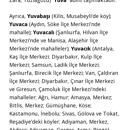
Zara, Tuzlagözü) “
Yuva
” adını taşımaktadır.
Ayrıca,
Yuvabaşı
(Kilis, Musabeyli’de köy);
Yuvaca
(Aydın, Söke İlçe Merkezi’nde
mahalle);
Yuvacalı
(Şanlıurfa, Hilvan İlçe
Merkezi’nde ve Manisa, Alaşehir İlçe
Merkezi’nde mahalleler);
Yuvacık
(Antalya,
Kaş İlçe Merkezi; Diyarbakır, Kulp İlçe
Merkezi; Samsun, Ladik İlçe Merkezi;
Şanlıurfa, Birecik İlçe Merkezi; Van, Çaldıran
İlçe Merkezi; Diyarbakır, Çınar İlçe Merkezi
ve Giresun, Çamoluk İlçe Merkezi’ndeki
mahalleler; Ağrı, Hamur; Amasya, Merkez;
Bitlis, Merkez; Gümüşhane, Köse;
Kastamonu, İnebolu; Sivas, Gölova ve Tokat,
Reşadiye’deki köyler; Adıyaman, Merkez,
Akdere; Adıyaman, Gerger, Açma; Bingöl,