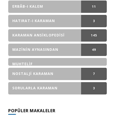
ERBÂB-I KALEM
11
GÖNDERI(LER)
HATIRAT-I KARAMAN
3
GÖNDERI(LER)
KARAMAN ANSIKLOPEDISI
145
GÖNDERI(LER)
MAZININ AYNASINDAN
49
GÖNDERI(LER)
MUHTELIF
NOSTALJI KARAMAN
7
GÖNDERI(LER)
SORULARLA KARAMAN
3
GÖNDERI(LER)
POPÜLER MAKALELER