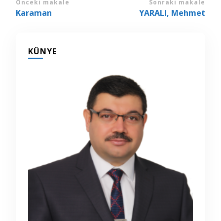
Yazı
Önceki makale
Sonraki makale
Karaman
YARALI, Mehmet
dolaşımı
KÜNYE