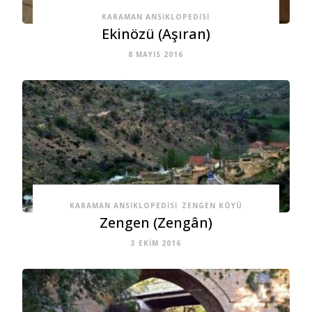
KARAMAN ANSIKLOPEDISI
Ekinözü (Aşıran)
8 MAYIS 2016
KARAMAN ANSIKLOPEDISI
ZENGEN KÖYÜ
Zengen (Zengân)
3 EKIM 2016