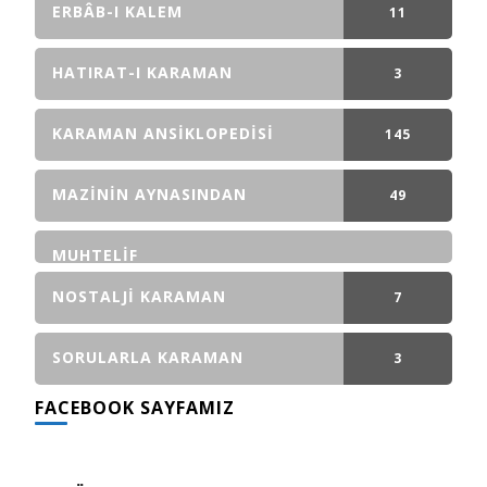
ERBÂB-I KALEM
11
GÖNDERI(LER)
HATIRAT-I KARAMAN
3
GÖNDERI(LER)
KARAMAN ANSIKLOPEDISI
145
GÖNDERI(LER)
MAZININ AYNASINDAN
49
GÖNDERI(LER)
MUHTELIF
NOSTALJI KARAMAN
7
GÖNDERI(LER)
SORULARLA KARAMAN
3
FACEBOOK SAYFAMIZ
GÖNDERI(LER)