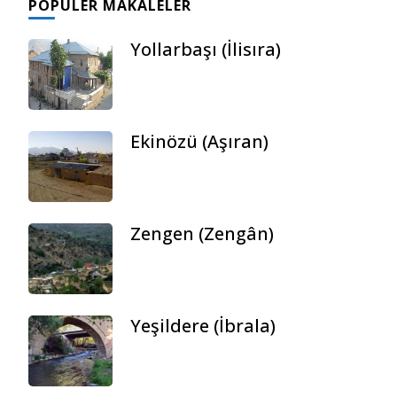
POPÜLER MAKALELER
Yollarbaşı (İlisıra)
Ekinözü (Aşıran)
Zengen (Zengân)
Yeşildere (İbrala)