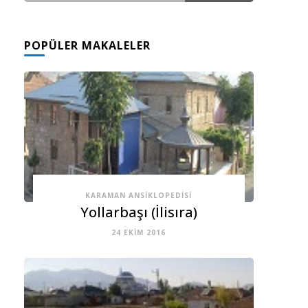
GÖNDERI(LER)
POPÜLER MAKALELER
KARAMAN ANSIKLOPEDISI
Yollarbaşı (İlisıra)
24 EKIM 2016