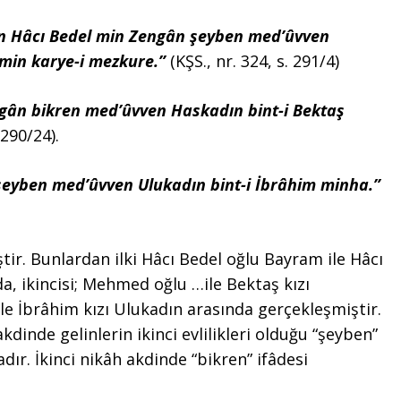
in Hâcı Bedel min Zengân şeyben med’ûvven
 min karye-i mezkure.”
(KŞS., nr. 324, s. 291/4)
ân bikren med’ûvven Haskadın bint-i Bektaş
 290/24).
eyben med’ûvven Ulukadın bint-i İbrâhim minha.”
iştir. Bunlardan ilki Hâcı Bedel oğlu Bayram ile Hâcı
a, ikincisi; Mehmed oğlu …ile Bektaş kızı
e İbrâhim kızı Ulukadın arasında gerçekleşmiştir.
kdinde gelinlerin ikinci evlilikleri olduğu “şeyben”
dır. İkinci nikâh akdinde “bikren” ifâdesi