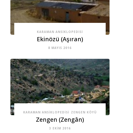
KARAMAN ANSIKLOPEDISI
Ekinözü (Aşıran)
8 MAYIS 2016
KARAMAN ANSIKLOPEDISI
ZENGEN KÖYÜ
Zengen (Zengân)
3 EKIM 2016