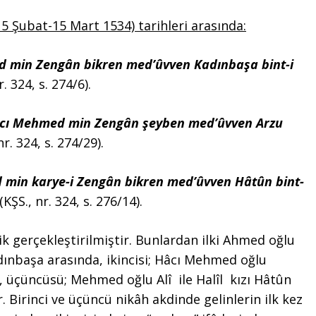
5 Şubat-15 Mart 1534) tarihleri arasında:
d min Zengân bikren med’ûvven Kadınbaşa bint-i
r. 324, s. 274/6).
âcı Mehmed min Zengân şeyben med’ûvven Arzu
nr. 324, s. 274/29).
 min karye-i Zengân bikren med’ûvven Hâtûn bint-
(KŞS., nr. 324, s. 276/14).
k gerçekleştirilmiştir. Bunlardan ilki Ahmed oğlu
adınbaşa arasında, ikincisi; Hâcı Mehmed oğlu
u , üçüncüsü; Mehmed oğlu Alî ile Halîl kızı Hâtûn
. Birinci ve üçüncü nikâh akdinde gelinlerin ilk kez