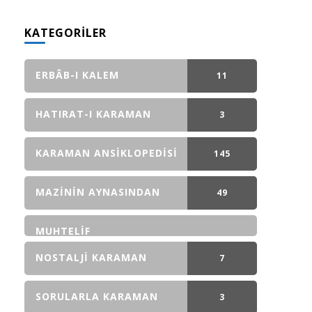
KATEGORILER
ERBÂB-I KALEM
11
GÖNDERI(LER)
HATIRAT-I KARAMAN
3
GÖNDERI(LER)
KARAMAN ANSIKLOPEDISI
145
GÖNDERI(LER)
MAZININ AYNASINDAN
49
GÖNDERI(LER)
MUHTELIF
NOSTALJI KARAMAN
7
GÖNDERI(LER)
SORULARLA KARAMAN
3