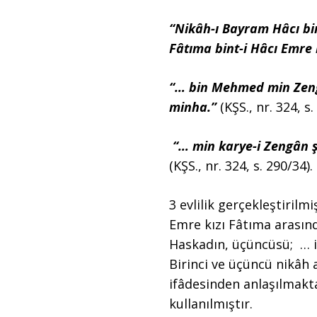
“Nikâh-ı Bayram Hâcı b
Fâtıma bint-i Hâcı Emre
“… bin Mehmed min Zeng
minha.”
(KŞS., nr. 324, s.
“… min karye-i Zengân ş
(KŞS., nr. 324, s. 290/34).
3 evlilik gerçekleştirilm
Emre kızı Fâtıma arasınd
Haskadın, üçüncüsü; … il
Birinci ve üçüncü nikâh a
ifâdesinden anlaşılmakta
kullanılmıştır.