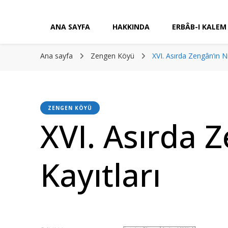
ANA SAYFA
HAKKINDA
ERBÂB-I KALEM
Ana sayfa
Zengen Köyü
XVI. Asırda Zengân’ın Ni
ZENGEN KÖYÜ
XVI. Asırda 
Kayıtları