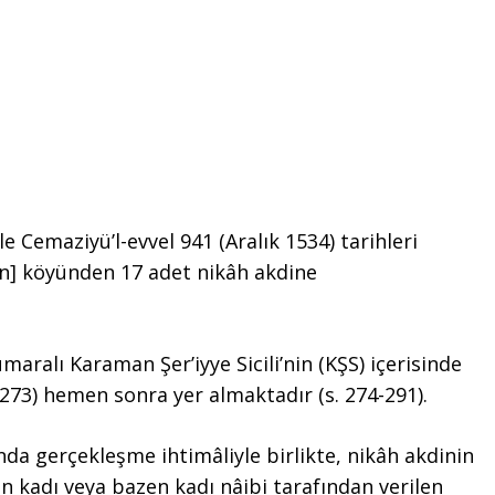
le Cemaziyü’l-evvel 941 (Aralık 1534) tarihleri
n] köyünden 17 adet nikâh akdine
maralı Karaman Şer’iyye Sicili’nin (KŞS) içerisinde
9-273) hemen sonra yer almaktadır (s. 274-291).
nda gerçekleşme ihtimâliyle birlikte, nikâh akdinin
in kadı veya bazen kadı nâibi tarafından verilen