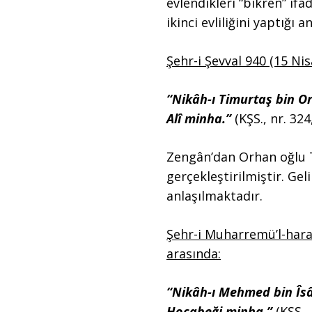
evlendikleri “bikren” if
ikinci evliliğini yaptığı 
Şehr-i Şevval 940 (15 Nis
“Nikâh-ı Timurtaş bin 
Alî minha.”
(KŞS., nr. 324
Zengân’dan Orhan oğlu T
gerçekleştirilmiştir. Gel
anlaşılmaktadır.
Şehr-i Muharremü’l-hara
arasında:
“Nikâh-ı Mehmed bin Îs
Hocabeği minha.”
(KŞS., 