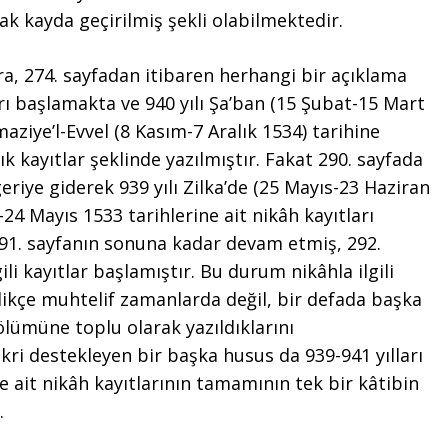
ak kayda geçirilmiş şekli olabilmektedir.
ıra, 274. sayfadan itibaren herhangi bir açıklama
rı başlamakta ve 940 yılı Şa’ban (15 Şubat-15 Mart
aziye’l-Evvel (8 Kasım-7 Aralık 1534) tarihine
ık kayıtlar şeklinde yazılmıştır. Fakat 290. sayfada
eriye giderek 939 yılı Zilka’de (25 Mayıs-23 Haziran
24 Mayıs 1533 tarihlerine ait nikâh kayıtları
 291. sayfanın sonuna kadar devam etmiş, 292.
gili kayıtlar başlamıştır. Bu durum nikâhla ilgili
dikçe muhtelif zamanlarda değil, bir defada başka
ölümüne toplu olarak yazıldıklarını
ri destekleyen bir başka husus da 939-941 yılları
e ait nikâh kayıtlarının tamamının tek bir kâtibin
.