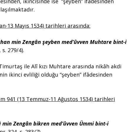
âdesinden, ikincisinde ise “şeyben” ifâdesinden
anlaşılmaktadır.
an-13 Mayıs 1534) tarihleri arasında:
Orhan min Zengân şeyben med’ûvven Muhtare bint-i
, s. 279/4).
imurtaş ile Alî kızı Muhtare arasında nikâh akdi
inin ikinci evliliği olduğu “şeyben” ifâdesinden
m 941 (13 Temmuz-11 Ağustos 1534) tarihleri
â min Zengân bikren med’ûvven Ümmi bint-i
nr. 324, s. 283/7).