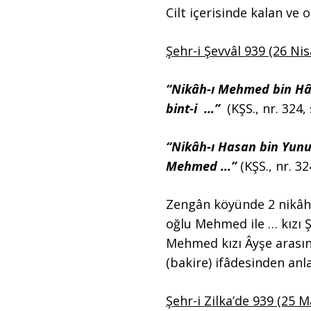
Cilt içerisinde kalan ve 
Şehr-i Şevvâl 939 (26 Nis
“Nikâh-ı Mehmed bin Hâ
bint-i …”
(KŞS., nr. 324, 
“Nikâh-ı Hasan bin Yunu
Mehmed …”
(KŞS., nr. 32
Zengân köyünde 2 nikâh a
oğlu Mehmed ile … kızı Ş
Mehmed kızı Âyşe arasında
(bakire) ifâdesinden anl
Şehr-i Zilka’de 939 (25 M