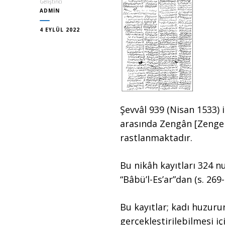
Geliştirici
ADMIN
4 EYLÜL 2022
Şevvâl 939 (Nisan 1533) i
arasında Zengân [Zenge
rastlanmaktadır.
Bu nikâh kayıtları 324 nu
“Bâbü’l-Es’ar”dan (s. 26
Bu kayıtlar; kadı huzuru
gerçekleştirilebilmesi iç