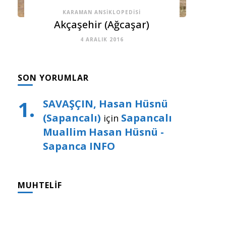
KARAMAN ANSIKLOPEDISI
Akçaşehir (Ağcaşar)
4 ARALIK 2016
SON YORUMLAR
SAVAŞÇIN, Hasan Hüsnü
(Sapancalı)
Sapancalı
için
Muallim Hasan Hüsnü -
Sapanca INFO
MUHTELIF