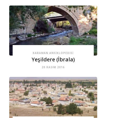
KARAMAN ANSIKLOPEDISI
Yeşildere (İbrala)
20 KASIM 2016