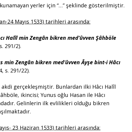
okunamayan yerler için “…” şeklinde gösterilmiştir.
an-24 Mayıs 1533) tarihleri arasında:
cı Halîl min Zengân bikren med’ûvven Şâhböle
s. 291/2).
s min Zengân bikren med’ûvven Âyşe bint-i Hâcı
4, s. 291/22).
kdi gerçekleşmiştir. Bunlardan ilki Hâcı Halîl
âhböle, ikincisi; Yunus oğlu Hasan ile Hâcı
dır. Gelinlerin ilk evlilikleri olduğu bikren
aşılmaktadır.
ayıs- 23 Haziran 1533) tarihleri arasında: