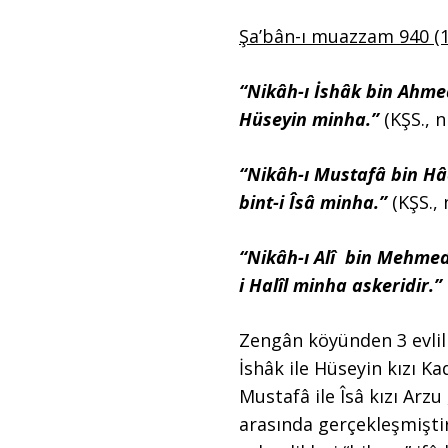
Şa’bân-ı muazzam 940 (1
“Nikâh-ı İshâk bin Ahme
Hüseyin minha.”
(KŞS., n
“Nikâh-ı Mustafâ bin H
bint-i Îsâ minha.”
(KŞS., 
“Nikâh-ı Alî bin Mehmed
i Halîl minha askeridir.”
Zengân köyünden 3 evlili
İshâk ile Hüseyin kızı K
Mustafâ ile Îsâ kızı Arz
arasında gerçekleşmiştir