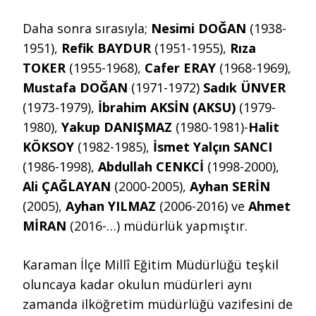
Daha sonra sırasıyla;
Nesimi DOĞAN
(1938-
1951),
Refik BAYDUR
(1951-1955),
Rıza
TOKER
(1955-1968),
Cafer ERAY
(1968-1969),
Mustafa DOĞAN
(1971-1972)
Sadık ÜNVER
(1973-1979),
İbrahim AKSİN (AKSU)
(1979-
1980),
Yakup DANIŞMAZ
(1980-1981)-
Halit
KÖKSOY
(1982-1985),
İsmet Yalçın SANCI
(1986-1998),
Abdullah CENKCİ
(1998-2000),
Ali ÇAĞLAYAN
(2000-2005),
Ayhan SERİN
(2005),
Ayhan YILMAZ
(2006-2016) ve
Ahmet
MİRAN
(2016-…) müdürlük yapmıştır.
Karaman İlçe Millî Eğitim Müdürlüğü teşkil
oluncaya kadar okulun müdürleri aynı
zamanda ilköğretim müdürlüğü vazifesini de