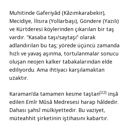
Muhitinde Gaferiyâd (Kâzımkarabekir),
Mecidiye, İlisıra (Yollarbaşı), Göndere (Yazılı)
ve Kürtderesi köylerinden çıkarılan bir taş
vardır. “Kasaba taşı/saytaşı” olarak
adlandırılan bu taş; yörede üçüncü zamanda
hızlı ve yavaş aşınma, tortulanmalar sonucu
oluşan neojen kalker tabakalarından elde
ediliyordu. Ama ihtiyacı karşılamaktan
uzaktır.
[22]
Karaman’da tamamen kesme taştan
inşâ
edilen Emîr Mûsâ Medresesi harap hâldedir.
Dahası şahsî mülkiyettedir. Bu vaziyet,
müteahhit şirketinin iştihasını kabartır.