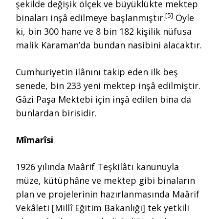
şekilde değişik ölçek ve büyüklükte mektep
[5]
binaları inşâ edilmeye başlanmıştır.
Öyle
ki, bin 300 hane ve 8 bin 182 kişilik nüfusa
malik Karaman’da bundan nasibini alacaktır.
Cumhuriyetin ilânını takip eden ilk beş
senede, bin 233 yeni mektep inşâ edilmiştir.
Gâzi Paşa Mektebi için inşâ edilen bina da
bunlardan birisidir.
Mîmarîsi
1926 yılında Maârif Teşkilâtı kanunuyla
müze, kütüphâne ve mektep gibi binaların
plan ve projelerinin hazırlanmasında Maârif
Vekâleti [Millî Eğitim Bakanlığı] tek yetkili