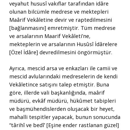
veyahut hususî vakıflar tarafından idâre
olunan bilcümle medrese ve mektepleri
Maârif Vekâletine devir ve raptedilmesini
[bağlanmasını] emretmiştir. Tüm medrese
ve arsalarının Maarif Vekâleti’ne,
mekteplerin ve arsalarının Husûsî İdârelere
[Özel İdâre] devredilmesini öngörmüştür.
Ayrıca, mescid arsa ve enkazları ile camii ve
mescid avlularındaki medreselerin de kendi
Vekâletince satışını talep etmiştir. Buna
göre, illerde vali başkanlığında, maârif
müdürü, evkâf müdürü, hükûmet tabipleri
ve başmühendislerden oluşacak bir heyet,
mahalli tespitler yapacak, bunun sonucunda
“târihî ve bedî’ [Eşine ender rastlanan güzel]