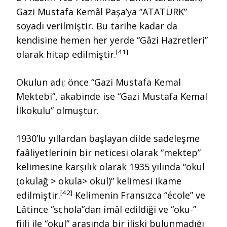
Gazi Mustafa Kemâl Paşa’ya “ATATÜRK”
soyadı verilmiştir. Bu tarihe kadar da
kendisine hemen her yerde “Gâzi Hazretleri”
[41]
olarak hitap edilmiştir.
Okulun adı; önce “Gazi Mustafa Kemal
Mektebi”, akabinde ise “Gazi Mustafa Kemal
İlkokulu” olmuştur.
1930’lu yıllardan başlayan dilde sadeleşme
faâliyetlerinin bir neticesi olarak “mektep”
kelimesine karşılık olarak 1935 yılında “okul
(okulağ > okula> okul)” kelimesi ikame
[42]
edilmiştir.
Kelimenin Fransızca “école” ve
Lâtince “schola”dan imâl edildiği ve “oku-”
fiili ile “okul” arasında bir ilişki bulunmadığı