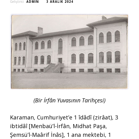
Geliştirici
ADMIN
3 ARALIK 2024
(Bir İrfân Yuvasının Tarihçesi)
Karaman, Cumhuriyet’e 1 îdâdî (zirâat), 3
ibtidâî [Menbaü’l-İrfân, Midhat Paşa,
Şemsü’l-Maârif İnâs], 1 ana mektebi, 1