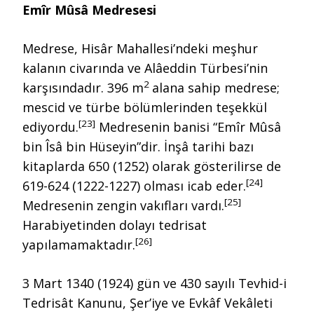
Emîr Mûsâ Medresesi
Medrese, Hisâr Mahallesi’ndeki meşhur
kalanın civarında ve Alâeddin Türbesi’nin
2
karşısındadır. 396 m
alana sahip medrese;
mescid ve türbe bölümlerinden teşekkül
[23]
ediyordu.
Medresenin banisi “Emîr Mûsâ
bin Îsâ bin Hüseyin”dir. İnşâ tarihi bazı
kitaplarda 650 (1252) olarak gösterilirse de
[24]
619-624 (1222-1227) olması icab eder.
[25]
Medresenin zengin vakıfları vardı.
Harabiyetinden dolayı tedrisat
[26]
yapılamamaktadır.
3 Mart 1340 (1924) gün ve 430 sayılı Tevhid-i
Tedrisât Kanunu, Şer’iye ve Evkâf Vekâleti