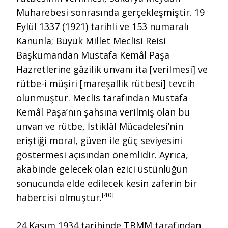
Muharebesi sonrasında gerçekleşmiştir. 19
Eylül 1337 (1921) tarihli ve 153 numaralı
Kanunla; Büyük Millet Meclisi Reisi
Başkumandan Mustafa Kemâl Paşa
Hazretlerine gâzilik unvanı ita [verilmesi] ve
rütbe-i müşiri [mareşallik rütbesi] tevcih
olunmuştur. Meclis tarafından Mustafa
Kemâl Paşa’nın şahsına verilmiş olan bu
unvan ve rütbe, İstiklâl Mücadelesi’nin
eriştiği moral, güven ile güç seviyesini
göstermesi açısından önemlidir. Ayrıca,
akabinde gelecek olan ezici üstünlüğün
sonucunda elde edilecek kesin zaferin bir
[40]
habercisi olmuştur.
24 Kasım 1934 tarihinde TBMM tarafından,