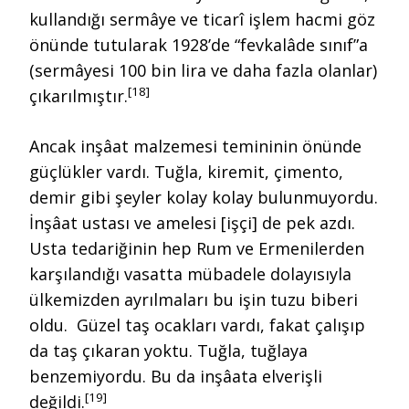
kullandığı sermâye ve ticarî işlem hacmi göz
önünde tutularak 1928’de “fevkalâde sınıf”a
(sermâyesi 100 bin lira ve daha fazla olanlar)
[18]
çıkarılmıştır.
Ancak inşâat malzemesi temininin önünde
güçlükler vardı. Tuğla, kiremit, çimento,
demir gibi şeyler kolay kolay bulunmuyordu.
İnşâat ustası ve amelesi [işçi] de pek azdı.
Usta tedariğinin hep Rum ve Ermenilerden
karşılandığı vasatta mübadele dolayısıyla
ülkemizden ayrılmaları bu işin tuzu biberi
oldu. Güzel taş ocakları vardı, fakat çalışıp
da taş çıkaran yoktu. Tuğla, tuğlaya
benzemiyordu. Bu da inşâata elverişli
[19]
değildi.