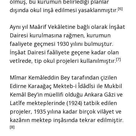
olmuş, bu kurumun belirlediği planlar
[6]
dışında okul inşâ edilmesi yasaklanmıştır.
Aynı yıl Maârif Vekâletine bağlı olarak İnşâat
Dairesi kurulmasına rağmen, kurumun
faaliyete geçmesi 1930 yılını bulmuştur.
İnşâat Dairesi faâliyete geçene kadar olan
[7]
vetîrede, tip okul projeleri kullanılmıştır.
Mîmar Kemâleddin Bey tarafından çizilen
Edirne Karaağaç Mekteb-i Îdâdîsi ile Mukbil
Kemâl Bey’in müellifi olduğu Ankara Gâzi ve
Latîfe mekteplerinde (1924) tatbik edilen
projeler, 1935 yılına kadar birçok vilâyet ve
kazânın mektep inşâsında tekrar edilmiştir.
[8]