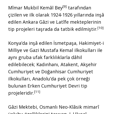
[9]
Mîmar Mukbil Kemâl Bey
tarafından
çizilen ve ilk olarak 1924-1926 yıllarında inşâ
edilen Ankara Gâzi ve Latîfe mekteplerinin
[10]
tip projeleri taşrada da tatbik edilmiştir.
Konya’da inşâ edilen İsmetpaşa, Hakimiyet-i
Milliye ve Gazi Mustafa Kemal ilkokulları ile
aynı gruba ufak farklılıklarla dâhil
edilebilecek; Kadınhanı, Atakent, Akşehir
Cumhuriyet ve Doğanhisar Cumhuriyet
ilkokulları, Anadolu’da pek çok örneği
bulunan Erken Cumhuriyet Devri tip
[11]
projeleridir.
Gâzi Mektebi, Osmanlı Neo-Klâsik mimarî
üslubu özelliklerini taşıyan, I. Ulusal