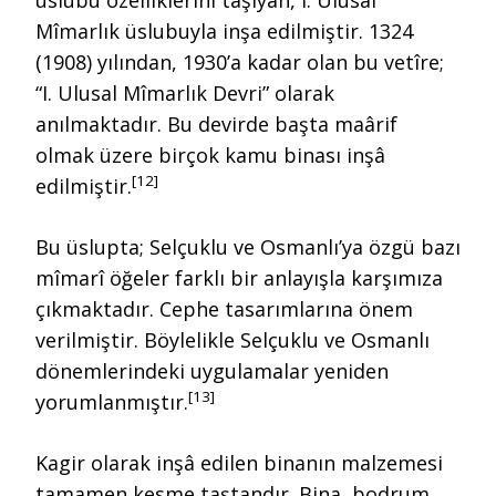
Mîmarlık üslubuyla inşa edilmiştir. 1324
(1908) yılından, 1930’a kadar olan bu vetîre;
“I. Ulusal Mîmarlık Devri” olarak
anılmaktadır. Bu devirde başta maârif
olmak üzere birçok kamu binası inşâ
[12]
edilmiştir.
Bu üslupta; Selçuklu ve Osmanlı’ya özgü bazı
mîmarî öğeler farklı bir anlayışla karşımıza
çıkmaktadır. Cephe tasarımlarına önem
verilmiştir. Böylelikle Selçuklu ve Osmanlı
dönemlerindeki uygulamalar yeniden
[13]
yorumlanmıştır.
Kagir olarak inşâ edilen binanın malzemesi
tamamen kesme taştandır. Bina, bodrum