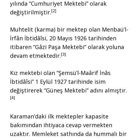
yılında “Cumhuriyet Mektebi” olarak
[2]
değiştirilmiştir.
Muhtelit (karma) bir mektep olan Menbaü’l-
İrfân İbtidâîsi, 20 Mayıs 1926 tarihinden
itibaren “Gâzi Paşa Mektebi” olarak yoluna
[3]
devam etmektedir.
Kız mektebi olan “Şemsü’l-Maârif İnâs
İbtidâîsi” 1 Eylül 1927 tarihinde isim
değiştirerek “Güneş Mektebi” adını almıştır.
[4]
Karaman’daki ilk mektepler kapasite
bakımından ihtiyaca cevap vermekten
uzaktır. Memleket sathında da hummalı bir