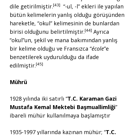
[43]
dile getirilmiştir.
“-ul, -l” ekleri ile yapılan
bütün kelimelerin yanlış olduğu görüşünden
hareketle, “okul” kelimesinin de bunlardan
[44]
birisi olduğunu belirtilmiştir.
Ayrıca
“okul”un, şekil ve mana bakımından yanlış
bir kelime olduğu ve Fransızca “
école
”e
benzetilerek uydurulduğu da ifade
[45]
edilmiştir.
Mührü
1928 yılında iki satırlı “
T.C. Karaman Gazi
Mustafa Kemal Mektebi Başmuallimliği
”
ibareli mühür kullanılmaya başlamıştır
1935-1997 yıllarında kazınan mühür; “
T.C.