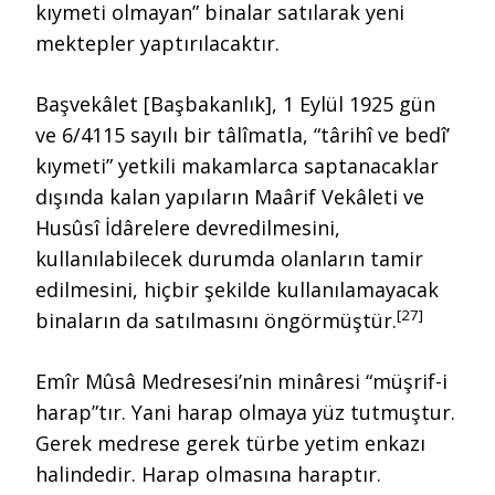
kıymeti olmayan” binalar satılarak yeni
mektepler yaptırılacaktır.
Başvekâlet [Başbakanlık], 1 Eylül 1925 gün
ve 6/4115 sayılı bir tâlîmatla, “târihî ve bedî’
kıymeti” yetkili makamlarca saptanacaklar
dışında kalan yapıların Maârif Vekâleti ve
Husûsî İdârelere devredilmesini,
kullanılabilecek durumda olanların tamir
edilmesini, hiçbir şekilde kullanılamayacak
[27]
binaların da satılmasını öngörmüştür.
Emîr Mûsâ Medresesi’nin minâresi “müşrif-i
harap”tır. Yani harap olmaya yüz tutmuştur.
Gerek medrese gerek türbe yetim enkazı
halindedir. Harap olmasına haraptır.