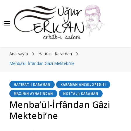
Ana sayfa
Hatırat-ı Karaman
Menba’ül-İrfândan Gâzi Mektebi’ne
HATIRAT-I KARAMAN
KARAMAN ANSIKLOPEDISI
MAZININ AYNASINDAN
NOSTALJI KARAMAN
Menba’ül-İrfândan Gâzi
Mektebi’ne