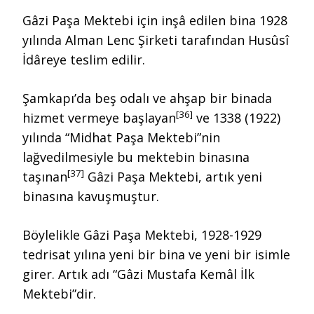
Gâzi Paşa Mektebi için inşâ edilen bina 1928
yılında Alman Lenc Şirketi tarafından Husûsî
İdâreye teslim edilir.
Şamkapı’da beş odalı ve ahşap bir binada
[36]
hizmet vermeye başlayan
ve 1338 (1922)
yılında “Midhat Paşa Mektebi”nin
lağvedilmesiyle bu mektebin binasına
[37]
taşınan
Gâzi Paşa Mektebi, artık yeni
binasına kavuşmuştur.
Böylelikle Gâzi Paşa Mektebi, 1928-1929
tedrisat yılına yeni bir bina ve yeni bir isimle
girer. Artık adı “Gâzi Mustafa Kemâl İlk
Mektebi”dir.