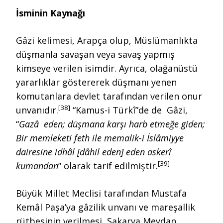
İsminin Kaynağı
Gâzi kelimesi, Arapça olup, Müslümanlıkta
düşmanla savaşan veya savaş yapmış
kimseye verilen isimdir. Ayrıca, olağanüstü
yararlıklar göstererek düşmanı yenen
komutanlara devlet tarafından verilen onur
[38]
unvanıdır.
“Kamus-i Türkî”de de Gâzi,
“
Gazâ eden; düşmana karşı harb etmeğe giden;
Bir memleketi feth ile memalik-i İslâmiyye
dairesine idhâl [dâhil eden] eden askerî
[39]
kumandan
” olarak tarif edilmiştir.
Büyük Millet Meclisi tarafından Mustafa
Kemâl Paşa’ya gâzilik unvanı ve mareşallik
rütbesinin verilmesi, Sakarya Meydan