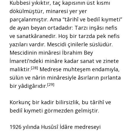
Kubbesi yıkıktır, taç kapısının üst kısmı
dökülmüştür, minaresi yer yer
parçalanmıştır. Ama “târihî ve bediî kıymeti”
de ayan beyan ortadadır: Tarzı inşâsı nefis
ve sanatkâranedir. Hoş bir tarzda pek nefis
yazıları vardır. Mescidi çinilerle süslüdür.
Mescidinin minâresi İbrahim Bey
İmareti’ndeki minâre kadar sanat ve zinete
[28]
maliktir.
Medrese muhteşem endamıyla,
sülün ve nârin minâresiyle âsırların pırlanta
[29]
bir yâdigârıdır.
Korkunç bir kadir bilirsizlik, bu târihî ve
bediî kıymeti görmezden gelmiştir.
1926 yılında Husûsî İdâre medreseyi