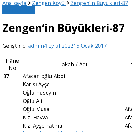
Ana sayfa
Zengen Köyü
Zengen’in Büyükleri-87
Zengen Köyü
Zengen’in Büyükleri-87
Geliştirici
admin
4 Eylül 2022
16 Ocak 2017
Hâne
Lakabı/ Adı
No
87
Afacan oğlu Abdi
Karısı Ayşe
Oğlu Hüseyin
Oğlu Ali
Oğlu Musa
Af
Kızı Havva
Af
Kızı Ayşe Fatma
Af