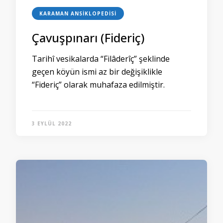
KARAMAN ANSIKLOPEDISI
Çavuşpınarı (Fideriç)
Tarihî vesikalarda “Filâderîç” şeklinde
geçen köyün ismi az bir değişiklikle
“Fideriç” olarak muhafaza edilmiştir.
3 EYLÜL 2022