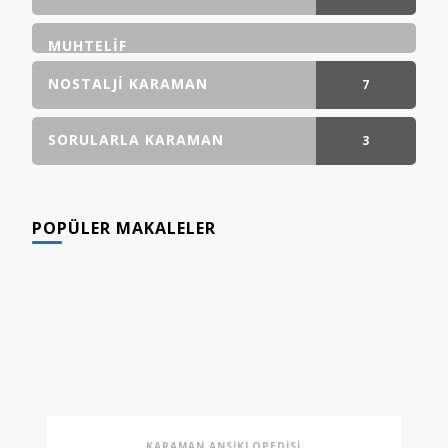
GÖNDERI(LER)
MUHTELIF
NOSTALJI KARAMAN
7
GÖNDERI(LER)
SORULARLA KARAMAN
3
GÖNDERI(LER)
POPÜLER MAKALELER
KARAMAN ANSIKLOPEDISI