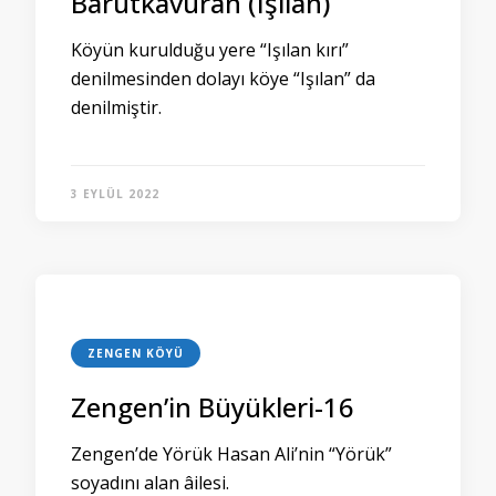
Barutkavuran (Işılân)
Köyün kurulduğu yere “Işılan kırı”
denilmesinden dolayı köye “Işılan” da
denilmiştir.
3 EYLÜL 2022
ZENGEN KÖYÜ
Zengen’in Büyükleri-16
Zengen’de Yörük Hasan Ali’nin “Yörük”
soyadını alan âilesi.