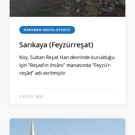
KARAMAN ANSIKLOPEDISI
Sarıkaya (Feyzürreşat)
Köy, Sultan Reşat Han devrinde kurulduğu
için “Reşad’ın ihsânı” manasında “Feyzü’r-
reşâd” adı verilmiştir.
3 EYLÜL 2022