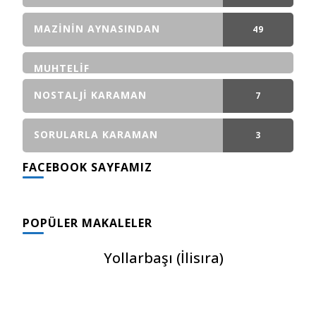
GÖNDERI(LER)
MAZININ AYNASINDAN
49
GÖNDERI(LER)
MUHTELIF
NOSTALJI KARAMAN
7
GÖNDERI(LER)
SORULARLA KARAMAN
3
FACEBOOK SAYFAMIZ
GÖNDERI(LER)
POPÜLER MAKALELER
Yollarbaşı (İlisıra)