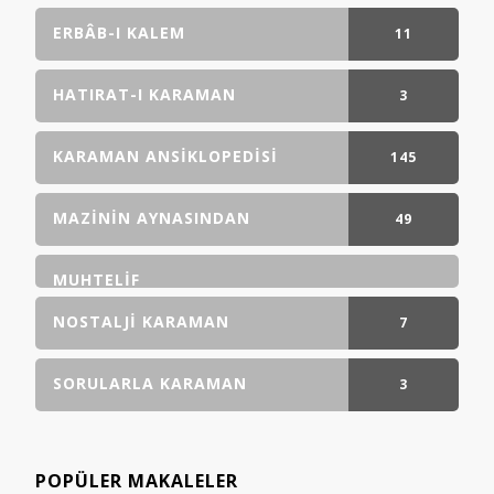
ERBÂB-I KALEM
11
GÖNDERI(LER)
HATIRAT-I KARAMAN
3
GÖNDERI(LER)
KARAMAN ANSIKLOPEDISI
145
GÖNDERI(LER)
MAZININ AYNASINDAN
49
GÖNDERI(LER)
MUHTELIF
NOSTALJI KARAMAN
7
GÖNDERI(LER)
SORULARLA KARAMAN
3
GÖNDERI(LER)
POPÜLER MAKALELER