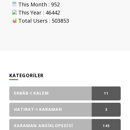
This Month : 952
This Year : 46442
Total Users : 503853
KATEGORILER
ERBÂB-I KALEM
11
GÖNDERI(LER)
HATIRAT-I KARAMAN
3
GÖNDERI(LER)
KARAMAN ANSIKLOPEDISI
145