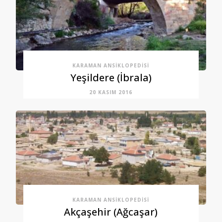
KARAMAN ANSIKLOPEDISI
Yeşildere (İbrala)
20 KASIM 2016
KARAMAN ANSIKLOPEDISI
Akçaşehir (Ağcaşar)