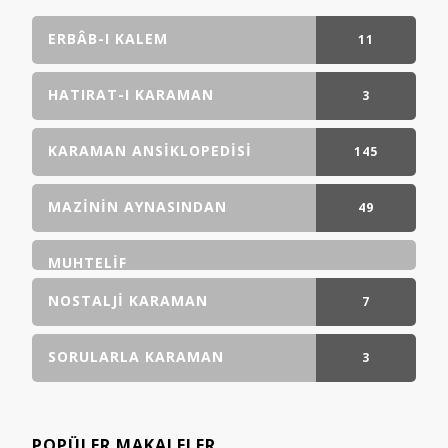
ERBÂB-I KALEM
11
GÖNDERI(LER)
HATIRAT-I KARAMAN
3
GÖNDERI(LER)
KARAMAN ANSIKLOPEDISI
145
GÖNDERI(LER)
MAZININ AYNASINDAN
49
GÖNDERI(LER)
MUHTELIF
NOSTALJI KARAMAN
7
GÖNDERI(LER)
SORULARLA KARAMAN
3
GÖNDERI(LER)
POPÜLER MAKALELER