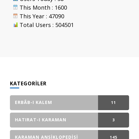
This Month : 1600
This Year : 47090
Total Users : 504501
KATEGORILER
ERBÂB-I KALEM
11
GÖNDERI(LER)
HATIRAT-I KARAMAN
3
GÖNDERI(LER)
KARAMAN ANSIKLOPEDISI
145