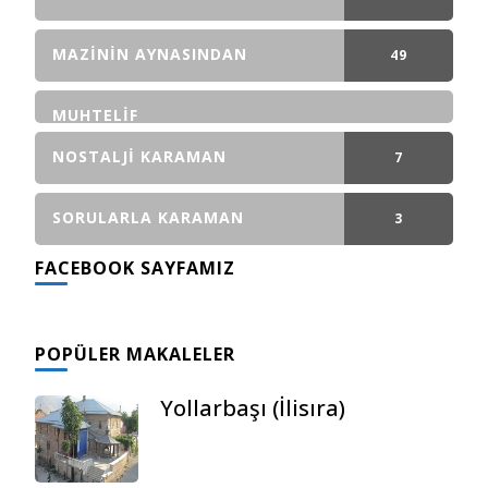
GÖNDERI(LER)
MAZININ AYNASINDAN
49
GÖNDERI(LER)
MUHTELIF
NOSTALJI KARAMAN
7
GÖNDERI(LER)
SORULARLA KARAMAN
3
FACEBOOK SAYFAMIZ
GÖNDERI(LER)
POPÜLER MAKALELER
Yollarbaşı (İlisıra)