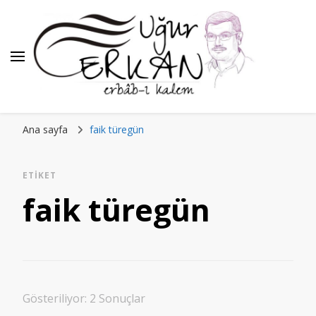
Ana sayfa
faik türegün
ETIKET
faik türegün
Gösteriliyor: 2 Sonuçlar