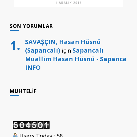
4 ARALIK 2016
SON YORUMLAR
SAVAŞÇIN, Hasan Hüsnü
(Sapancalı)
Sapancalı
için
Muallim Hasan Hüsnü - Sapanca
INFO
MUHTELIF
Users Today : 58