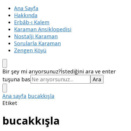
Ana Sayfa
Hakkında
Erbâb-ı Kalem
Karaman Ansiklopedisi
Nostalji Karaman
Sorularla Karaman
Zengen Köyü
Bir şey mi arıyorsunuz?
İstediğini ara ve enter
tuşuna bas
Ana sayfa
bucakkışla
Etiket
bucakkışla