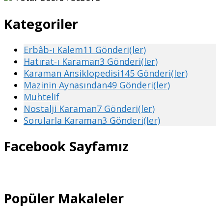
Kategoriler
Erbâb-ı Kalem
11 Gönderi(ler)
Hatırat-ı Karaman
3 Gönderi(ler)
Karaman Ansiklopedisi
145 Gönderi(ler)
Mazinin Aynasından
49 Gönderi(ler)
Muhtelif
Nostalji Karaman
7 Gönderi(ler)
Sorularla Karaman
3 Gönderi(ler)
Facebook Sayfamız
Popüler Makaleler