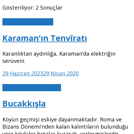
Gösteriliyor: 2 Sonuçlar
Mazinin Aynasından
Karaman’ın Tenvîratı
Karanlıktan aydınlığa, Karaman’da elektriğin
serüveni.
29 Haziran 2023
29 Nisan 2020
Karaman Ansiklopedisi
Bucakkışla
Köyün geçmişi eskiye dayanmaktadır. Roma ve
Bizans Dönemi’nden kalan kalıntıların bulunduğu
yere köylüler binalar kurarak, yerleşmişlerdir.