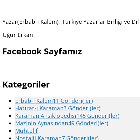
Yazar(Erbâb-ı Kalem), Türkiye Yazarlar Birliği ve Di
Uğur Erkan
Facebook Sayfamız
Kategoriler
Erbâb-ı Kalem
11 Gönderi(ler)
Hatırat-ı Karaman
3 Gönderi(ler)
Karaman Ansiklopedisi
145 Gönderi(ler)
Mazinin Aynasından
49 Gönderi(ler)
Muhtelif
Nostalji Karaman
7 Gönderi(ler)