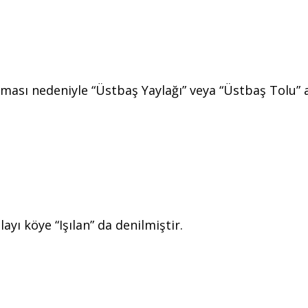
lması nedeniyle “Üstbaş Yaylağı” veya “Üstbaş Tolu” a
ayı köye “Işılan” da denilmiştir.