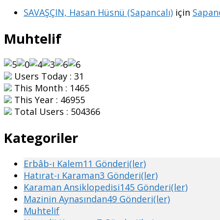
SAVAŞÇIN, Hasan Hüsnü (Sapancalı)
için
Sapanc
Muhtelif
Users Today : 31
This Month : 1465
This Year : 46955
Total Users : 504366
Kategoriler
Erbâb-ı Kalem
11 Gönderi(ler)
Hatırat-ı Karaman
3 Gönderi(ler)
Karaman Ansiklopedisi
145 Gönderi(ler)
Mazinin Aynasından
49 Gönderi(ler)
Muhtelif