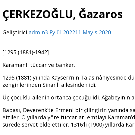
ÇERKEZOĞLU, Ğazaros
Geliştirici
admin
3 Eylül 2022
11 Mayıs 2020
[1295 (1881)-1942]
Karamanlı tüccar ve banker.
1295 (1881) yılında Kayseri’nin Talas nâhiyesinde dü
zenginlerinden Sinanlı ailesinden idi.
Üç çocuklu ailenin ortanca çocuğu idi. Ağabeyinin a
Babası, Deverenk’te Ermeni bir çilingirin yanında sa
ettiler. O yıllarda yöre tüccarları emtiayı Karaman
sürede servet elde ettiler. 1316’lı (1900) yıllarda K