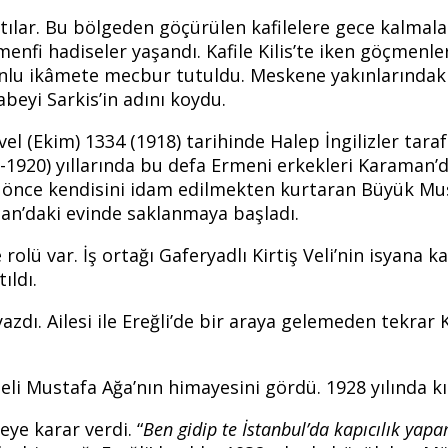
 çıktılar. Bu bölgeden göçürülen kafilelere gece kalmala
menfi hadiseler yaşandı. Kafile Kilis’te iken göçmenler 
unlu ikâmete mecbur tutuldu. Meskene yakınlarındaki
beyi Sarkis’in adını koydu.
l (Ekim) 1334 (1918) tarihinde Halep İngilizler tara
9-1920) yıllarında bu defa Ermeni erkekleri Karaman
a önce kendisini idam edilmekten kurtaran Büyük Mus
an’daki evinde saklanmaya başladı.
rolü var. İş ortağı Gaferyadlı Kirtiş Veli’nin isyana 
ıldı.
azdı. Ailesi ile Ereğli’de bir araya gelemeden tekrar
eli Mustafa Ağa’nın himayesini gördü. 1928 yılında kı
eye karar verdi. “
Ben gidip te İstanbul’da kapıcılık ya