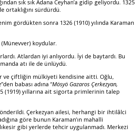
ğından sık sık Adana Ceyhan’a gidip geliyordu. 1325
e ortaklığını sürdürdü.
renim gördükten sonra 1326 (1910) yılında Karaman
s (Münevver) koydular.
ardı. Atlardan iyi anlıyordu. İyi de baytardı. Bu
zamanda atı ile de ünlüydü.
 çiftliğin mülkiyeti kendisine aitti. Oğlu,
e
”den babası adına “
Mösyö Gazaros Çerkezyan,
 (1919) yıllarına ait sigorta primlerinin talep
erildi. Çerkezyan ailesi, herhangi bir ihtilâlci
madığına göre bunun Karaman’ın mahalli
lıkesir gibi yerlerde tehcir uygulanmadı. Merkezi