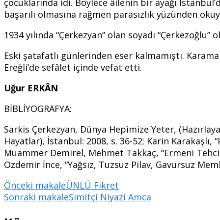
çocuklarında idi. Böylece âilenin bir ayağı İstanbul’
başarılı olmasına rağmen parasızlık yüzünden ok
1934 yılında “Çerkezyan” olan soyadı “Çerkezoğlu” ol
Eski şatafatlı günlerinden eser kalmamıştı. Karam
Ereğli’de sefâlet içinde vefat etti.
Uğur ERKÂN
BİBLİYOGRAFYA:
Sarkis Çerkezyan, Dünya Hepimize Yeter, (Hazırlaya
Hayatlar), İstanbul: 2008, s. 36-52; Karin Karakaşlı,
Muammer Demirel, Mehmet Takkaç, “Ermeni Tehciri An
Özdemir İnce, “Yağsız, Tuzsuz Pilav, Gavursuz Meml
Yazı
Önceki makale
ÜNLÜ Fikret
Sonraki makale
Simitçi Niyazi Amca
dolaşımı