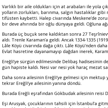
Varlıklı bir aile oldukları için at arabaları ile yola
yolların zorlukları, barınma, salgın hastalıklar gibi 
tifüsten kaybetti. Halep civarında Meskene’de zor
bir deve ahırında bir oğlu dünyaya geldi. Oğluna ağa
Burada üç buçuk sene kaldıktan sonra 27 Teşrînievve
aldı. Trenle Karaman’a geldi. Ancak 1334-1335 (191
Lâle Köyü civarında dağa çıktı. Lâle Köyü’nden dah
Evlat hasretine dayanamayıp dağdan inerek, Karam
Ereğli’ye sürgün edilmesinde Delibaş hadisesinin de 
gün hapiste kaldı. Nesi var nesi yok haraç mezat sat
Daha sonra ailesinin Ereğli’ye gelmesi için mektup y
tekrar Ereğli’ye ailesinin yanına döndü.
Burada Ereğli eşrafından Gökbudak ailesinin reisi D
Eşi Arusyak, çocuklarının tahsili için İstanbul’a gitm