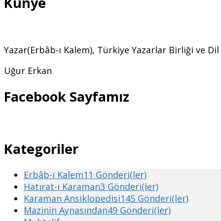
Künye
Yazar(Erbâb-ı Kalem), Türkiye Yazarlar Birliği ve Di
Uğur Erkan
Facebook Sayfamız
Kategoriler
Erbâb-ı Kalem
11 Gönderi(ler)
Hatırat-ı Karaman
3 Gönderi(ler)
Karaman Ansiklopedisi
145 Gönderi(ler)
Mazinin Aynasından
49 Gönderi(ler)