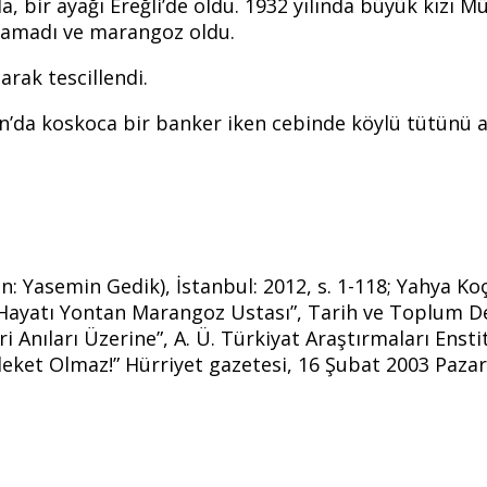
da, bir ayağı Ereğli’de oldu. 1932 yılında büyük kızı M
uyamadı ve marangoz oldu.
arak tescillendi.
an’da koskoca bir banker iken cebinde köylü tütünü
n: Yasemin Gedik), İstanbul: 2012, s. 1-118; Yahya K
 “Hayatı Yontan Marangoz Ustası”, Tarih ve Toplum Derg
ıları Üzerine”, A. Ü. Türkiyat Araştırmaları Enstitü
eket Olmaz!” Hürriyet gazetesi, 16 Şubat 2003 Pazar