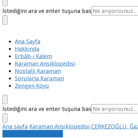
Bir
İstediğini ara ve enter tuşuna bas
şey
mi
arıyorsunuz?
Ana Sayfa
Hakkında
Erbâb-ı Kalem
Karaman Ansiklopedisi
Nostalji Karaman
Sorularla Karaman
Zengen Köyü
Bir
İstediğini ara ve enter tuşuna bas
şey
mi
Ana sayfa
Karaman Ansiklopedisi
ÇERKEZOĞLU, Ğa
arıyorsunuz?
Karaman Ansiklopedisi