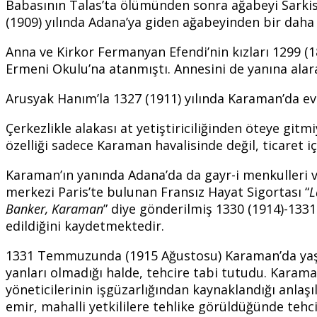
Babasının Talas’ta ölümünden sonra ağabeyi Sarkis 
(1909) yılında Adana’ya giden ağabeyinden bir daha
Anna ve Kirkor Fermanyan Efendi’nin kızları 1299 
Ermeni Okulu’na atanmıştı. Annesini de yanına alar
Arusyak Hanım’la 1327 (1911) yılında Karaman’da ev
Çerkezlikle alakası at yetiştiriciliğinden öteye gitm
özelliği sadece Karaman havalisinde değil, ticaret iç
Karaman’ın yanında Adana’da da gayr-i menkulleri va
merkezi Paris’te bulunan Fransız Hayat Sigortası “
L
Banker, Karaman
” diye gönderilmiş 1330 (1914)-1331 
edildiğini kaydetmektedir.
1331 Temmuzunda (1915 Ağustosu) Karaman’da yaşayan
yanları olmadığı halde, tehcire tabi tutudu. Kara
yöneticilerinin işgüzarlığından kaynaklandığı anlaşı
emir, mahalli yetkililere tehlike görüldüğünde tehc