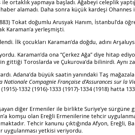
ile ortaklık yapmaya başladı. Ağabeyi celeplik yaptı
 haber alamadı. Daha sonra küçük kardeşi Ohannes il
(1883) Tokat doğumlu Arusyak Hanım, İstanbul’da öğ
ak Karaman’a yerleşmişti.
lendi. İlk çocukları Karaman’da doğdu, adını Arşaluy
iyordu. Karaman’da ona “Çerkez Ağa” diye hitap ediyorl
in gittiği Toroslarda ve Çukurova’da bilinirdi. Aynı 
rdı. Adana’da büyük saatin yanındaki Taş mağazalar ve
a Nationale Compagnie Française d’Assurances sur la Vi
(1915)-1332 (1916)-1333 (1917)-1334 (1918) hatta 1335
 diğer Ermeniler ile birlikte Suriye’ye sürgüne gönd
man’a komşu olan Ereğli Ermenilerine tehcir uygulan
lmaktadır. Tehcir kanunu çıktığında Afyon, Ereğli, Ba
ir uygulanması yetkisi veriyordu.