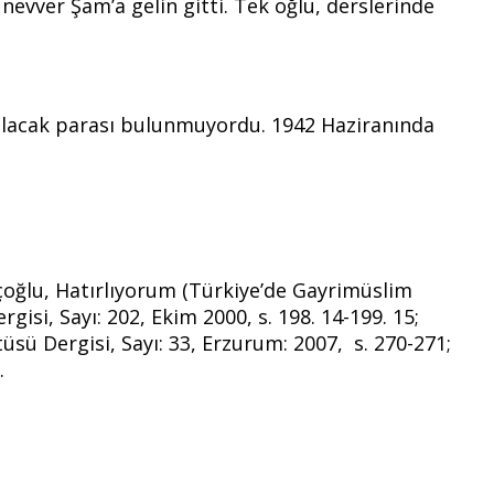
ünevver Şam’a gelin gitti. Tek oğlu, derslerinde
 alacak parası bulunmuyordu. 1942 Haziranında
oçoğlu, Hatırlıyorum (Türkiye’de Gayrimüslim
isi, Sayı: 202, Ekim 2000, s. 198. 14-199. 15;
sü Dergisi, Sayı: 33, Erzurum: 2007, s. 270-271;
.