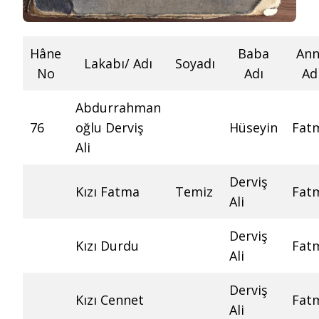
Hâne
Baba
An
Lakabı/ Adı
Soyadı
No
Adı
Ad
Abdurrahman
76
oğlu Derviş
Hüseyin
Fat
Ali
Derviş
Kızı Fatma
Temiz
Fat
Ali
Derviş
Kızı Durdu
Fat
Ali
Derviş
Kızı Cennet
Fat
Ali