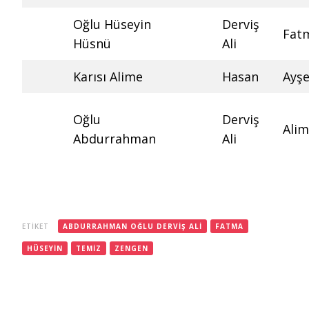
Oğlu Hüseyin
Derviş
Fat
Hüsnü
Ali
Karısı Alime
Hasan
Ayş
Oğlu
Derviş
Ali
Abdurrahman
Ali
ETIKET
ABDURRAHMAN OĞLU DERVIŞ ALI
FATMA
HÜSEYIN
TEMIZ
ZENGEN