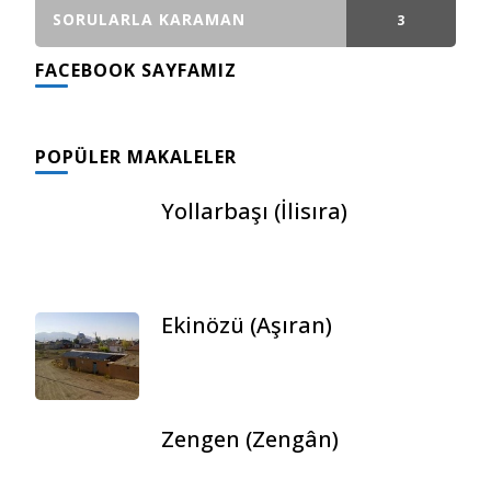
GÖNDERI(LER)
SORULARLA KARAMAN
3
FACEBOOK SAYFAMIZ
GÖNDERI(LER)
POPÜLER MAKALELER
Yollarbaşı (İlisıra)
Ekinözü (Aşıran)
Zengen (Zengân)