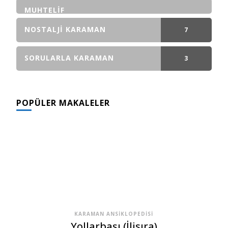
GÖNDERI(LER)
MUHTELIF
NOSTALJI KARAMAN
7
GÖNDERI(LER)
SORULARLA KARAMAN
3
GÖNDERI(LER)
POPÜLER MAKALELER
KARAMAN ANSIKLOPEDISI
Yollarbaşı (İlisıra)