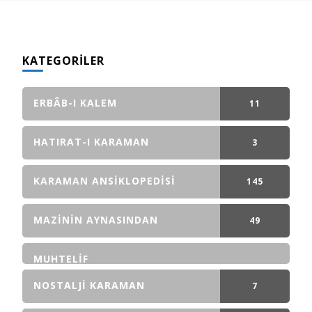
KATEGORILER
ERBÂB-I KALEM
11
GÖNDERI(LER)
HATIRAT-I KARAMAN
3
GÖNDERI(LER)
KARAMAN ANSIKLOPEDISI
145
GÖNDERI(LER)
MAZININ AYNASINDAN
49
GÖNDERI(LER)
MUHTELIF
NOSTALJI KARAMAN
7