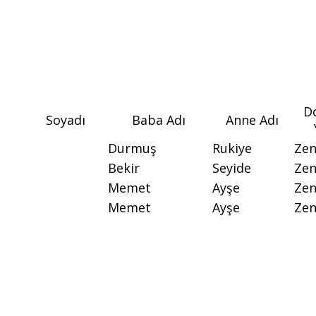
D
Soyadı
Baba Adı
Anne Adı
Durmuş
Rukiye
Ze
Bekir
Seyide
Ze
Memet
Ayşe
Ze
Memet
Ayşe
Ze