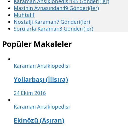
Karaman Ansiklopedisi
145 Gönderi(ler)
Mazinin Aynasından
49 Gönderi(ler)
Muhtelif
Nostalji Karaman
7 Gönderi(ler)
Sorularla Karaman
3 Gönderi(ler)
Popüler Makaleler
Karaman Ansiklopedisi
Yollarbaşı (İlisıra)
24 Ekim 2016
Karaman Ansiklopedisi
Ekinözü (Aşıran)