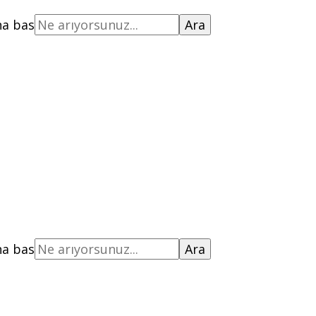
na bas
na bas