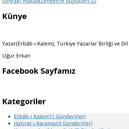
Sonraki makale
Zengen’in Büyükleri-22
Künye
Yazar(Erbâb-ı Kalem), Türkiye Yazarlar Birliği ve Di
Uğur Erkan
Facebook Sayfamız
Kategoriler
Erbâb-ı Kalem
11 Gönderi(ler)
Hatırat-ı Karaman
3 Gönderi(ler)