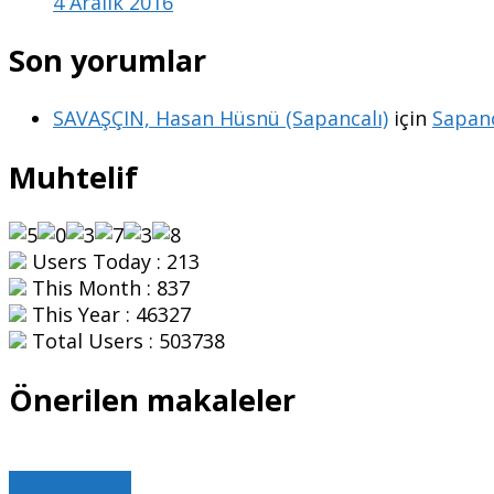
4 Aralık 2016
Son yorumlar
SAVAŞÇIN, Hasan Hüsnü (Sapancalı)
için
Sapanc
Muhtelif
Users Today : 213
This Month : 837
This Year : 46327
Total Users : 503738
Önerilen makaleler
Zengen Köyü