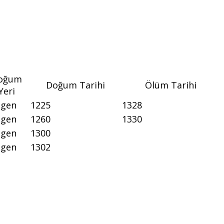
oğum
Doğum Tarihi
Ölüm Tarihi
Yeri
ngen
1225
1328
ngen
1260
1330
ngen
1300
ngen
1302