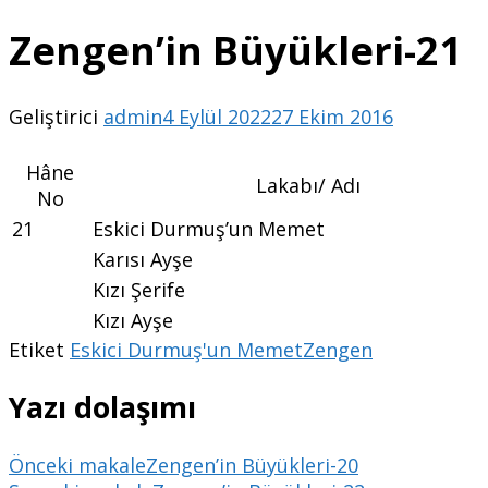
Zengen’in Büyükleri-21
Geliştirici
admin
4 Eylül 2022
27 Ekim 2016
Hâne
Lakabı/ Adı
No
21
Eskici Durmuş’un Memet
Karısı Ayşe
Kızı Şerife
Kızı Ayşe
Etiket
Eskici Durmuş'un Memet
Zengen
Yazı dolaşımı
Önceki makale
Zengen’in Büyükleri-20