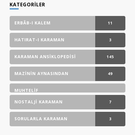
KATEGORILER
ERBÂB-I KALEM
11
GÖNDERI(LER)
HATIRAT-I KARAMAN
3
GÖNDERI(LER)
KARAMAN ANSIKLOPEDISI
145
GÖNDERI(LER)
MAZININ AYNASINDAN
49
GÖNDERI(LER)
MUHTELIF
NOSTALJI KARAMAN
7
GÖNDERI(LER)
SORULARLA KARAMAN
3
GÖNDERI(LER)