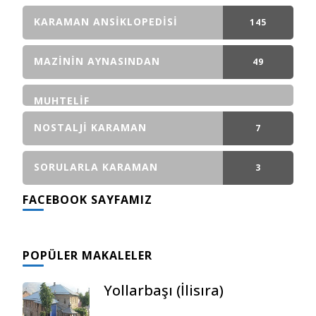
GÖNDERI(LER)
KARAMAN ANSIKLOPEDISI
145
GÖNDERI(LER)
MAZININ AYNASINDAN
49
GÖNDERI(LER)
MUHTELIF
NOSTALJI KARAMAN
7
GÖNDERI(LER)
SORULARLA KARAMAN
3
FACEBOOK SAYFAMIZ
GÖNDERI(LER)
POPÜLER MAKALELER
Yollarbaşı (İlisıra)