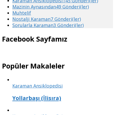
Karaman Ansiklopedisi
145 Gönderi(ler)
Mazinin Aynasından
49 Gönderi(ler)
Muhtelif
Nostalji Karaman
7 Gönderi(ler)
Sorularla Karaman
3 Gönderi(ler)
Facebook Sayfamız
Popüler Makaleler
Karaman Ansiklopedisi
Yollarbaşı (İlisıra)