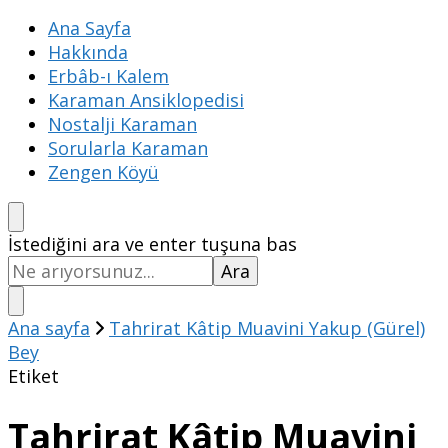
Ana Sayfa
Hakkında
Erbâb-ı Kalem
Karaman Ansiklopedisi
Nostalji Karaman
Sorularla Karaman
Zengen Köyü
Bir
İstediğini ara ve enter tuşuna bas
şey
mi
arıyorsunuz?
Ana sayfa
Tahrirat Kâtip Muavini Yakup (Gürel)
Bey
Etiket
Tahrirat Kâtip Muavini