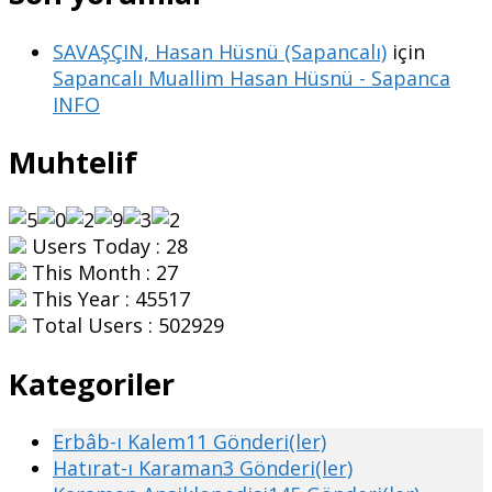
SAVAŞÇIN, Hasan Hüsnü (Sapancalı)
için
Sapancalı Muallim Hasan Hüsnü - Sapanca
INFO
Muhtelif
Users Today : 28
This Month : 27
This Year : 45517
Total Users : 502929
Kategoriler
Erbâb-ı Kalem
11 Gönderi(ler)
Hatırat-ı Karaman
3 Gönderi(ler)