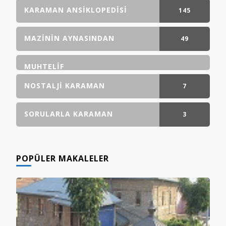
GÖNDERI(LER)
KARAMAN ANSIKLOPEDISI
145
GÖNDERI(LER)
MAZININ AYNASINDAN
49
GÖNDERI(LER)
MUHTELIF
NOSTALJI KARAMAN
7
GÖNDERI(LER)
SORULARLA KARAMAN
3
GÖNDERI(LER)
POPÜLER MAKALELER