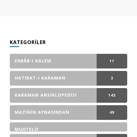
KATEGORILER
ERBÂB-I KALEM
11
GÖNDERI(LER)
HATIRAT-I KARAMAN
3
GÖNDERI(LER)
KARAMAN ANSIKLOPEDISI
145
GÖNDERI(LER)
MAZININ AYNASINDAN
49
GÖNDERI(LER)
MUHTELIF