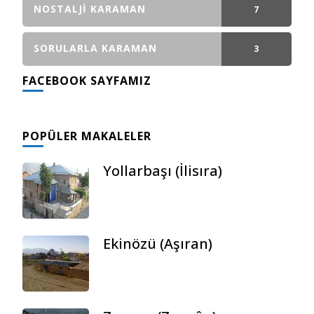
NOSTALJI KARAMAN
7
GÖNDERI(LER)
SORULARLA KARAMAN
3
FACEBOOK SAYFAMIZ
GÖNDERI(LER)
POPÜLER MAKALELER
Yollarbaşı (İlisıra)
Ekinözü (Aşıran)