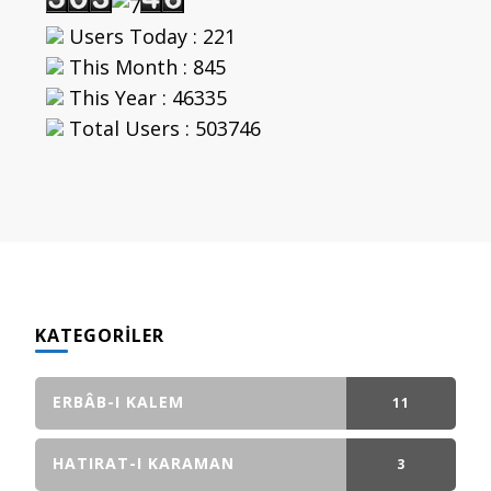
Users Today : 221
This Month : 845
This Year : 46335
Total Users : 503746
KATEGORILER
ERBÂB-I KALEM
11
GÖNDERI(LER)
HATIRAT-I KARAMAN
3