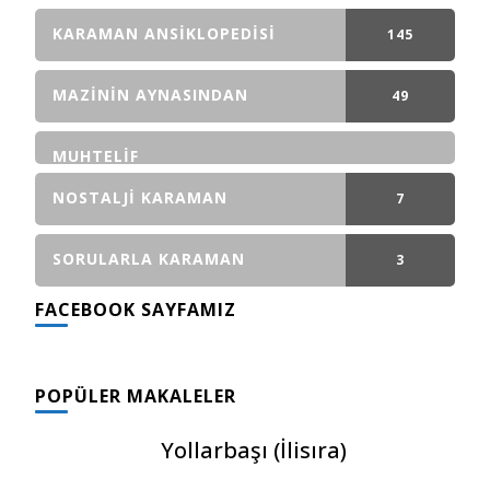
GÖNDERI(LER)
KARAMAN ANSIKLOPEDISI
145
GÖNDERI(LER)
MAZININ AYNASINDAN
49
GÖNDERI(LER)
MUHTELIF
NOSTALJI KARAMAN
7
GÖNDERI(LER)
SORULARLA KARAMAN
3
FACEBOOK SAYFAMIZ
GÖNDERI(LER)
POPÜLER MAKALELER
Yollarbaşı (İlisıra)