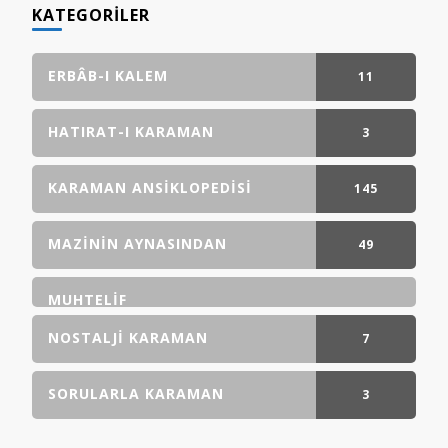
KATEGORILER
ERBÂB-I KALEM
11
GÖNDERI(LER)
HATIRAT-I KARAMAN
3
GÖNDERI(LER)
KARAMAN ANSIKLOPEDISI
145
GÖNDERI(LER)
MAZININ AYNASINDAN
49
GÖNDERI(LER)
MUHTELIF
NOSTALJI KARAMAN
7
GÖNDERI(LER)
SORULARLA KARAMAN
3
GÖNDERI(LER)