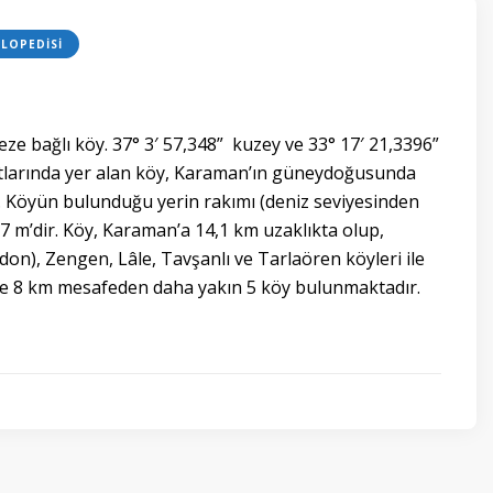
LOPEDISI
e bağlı köy. 37° 3′ 57,348” kuzey ve 33° 17′ 21,3396”
larında yer alan köy, Karaman’ın güneydoğusunda
 Köyün bulunduğu yerin rakımı (deniz seviyesinden
97 m’dir. Köy, Karaman’a 14,1 km uzaklıkta olup,
on), Zengen, Lâle, Tavşanlı ve Tarlaören köyleri ile
e 8 km mesafeden daha yakın 5 köy bulunmaktadır.