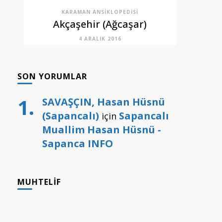
KARAMAN ANSIKLOPEDISI
Akçaşehir (Ağcaşar)
4 ARALIK 2016
SON YORUMLAR
SAVAŞÇIN, Hasan Hüsnü
(Sapancalı)
Sapancalı
için
Muallim Hasan Hüsnü -
Sapanca INFO
MUHTELIF