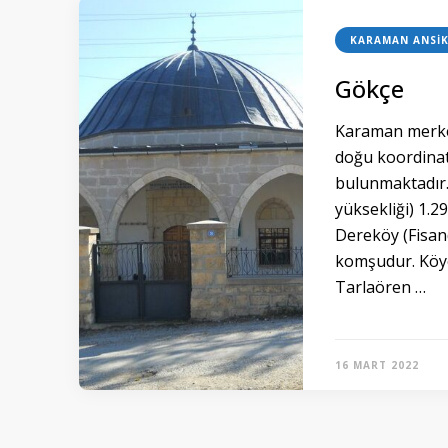
KARAMAN ANSIK
Gökçe
Karaman merkez
doğu koordinat
bulunmaktadır.
yüksekliği) 1.2
Dereköy (Fisand
komşudur. Köy
Tarlaören …
16 MART 2022