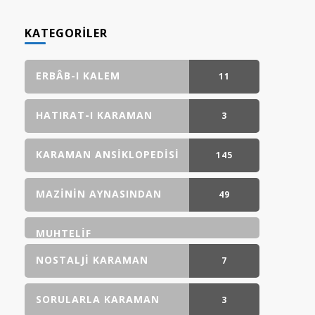
KATEGORILER
ERBÂB-I KALEM
11
GÖNDERI(LER)
HATIRAT-I KARAMAN
3
GÖNDERI(LER)
KARAMAN ANSIKLOPEDISI
145
GÖNDERI(LER)
MAZININ AYNASINDAN
49
GÖNDERI(LER)
MUHTELIF
NOSTALJI KARAMAN
7
GÖNDERI(LER)
SORULARLA KARAMAN
3