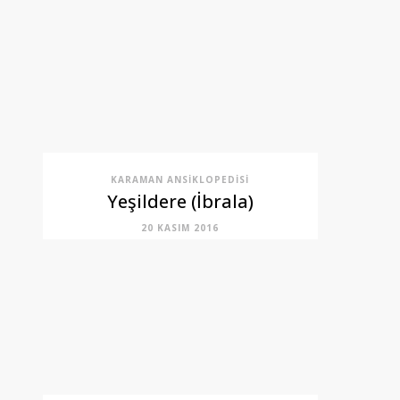
KARAMAN ANSIKLOPEDISI
Yeşildere (İbrala)
20 KASIM 2016