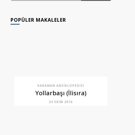
GÖNDERI(LER)
POPÜLER MAKALELER
KARAMAN ANSIKLOPEDISI
Yollarbaşı (İlisıra)
24 EKIM 2016