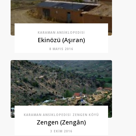
KARAMAN ANSIKLOPEDISI
Ekinözü (Aşıran)
8 MAYIS 2016
KARAMAN ANSIKLOPEDISI
ZENGEN KÖYÜ
Zengen (Zengân)
3 EKIM 2016