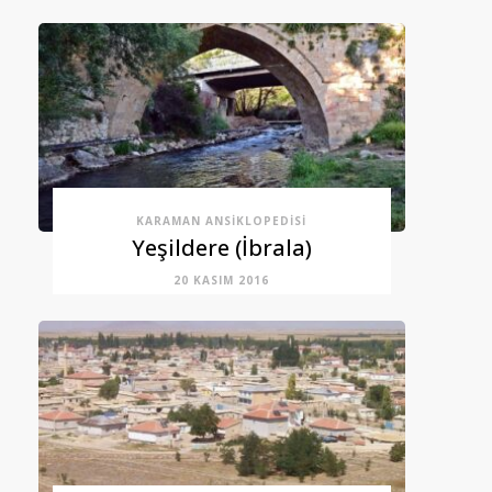
KARAMAN ANSIKLOPEDISI
Yeşildere (İbrala)
20 KASIM 2016