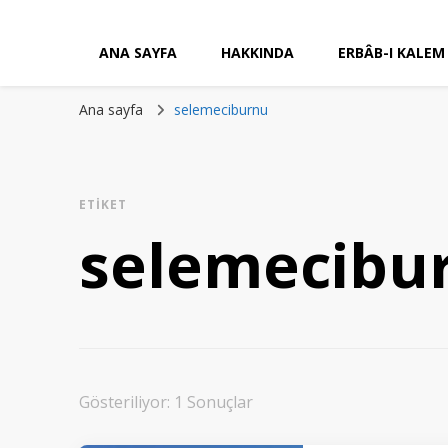
ANA SAYFA
HAKKINDA
ERBÂB-I KALEM
Ana sayfa
selemeciburnu
ETIKET
selemecibu
Gösteriliyor: 1 Sonuçlar