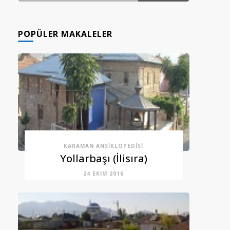
GÖNDERI(LER)
POPÜLER MAKALELER
KARAMAN ANSIKLOPEDISI
Yollarbaşı (İlisıra)
24 EKIM 2016