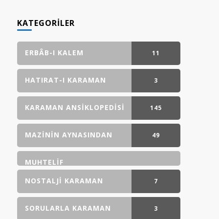
KATEGORILER
ERBÂB-I KALEM
11
GÖNDERI(LER)
HATIRAT-I KARAMAN
3
GÖNDERI(LER)
KARAMAN ANSIKLOPEDISI
145
GÖNDERI(LER)
MAZININ AYNASINDAN
49
GÖNDERI(LER)
MUHTELIF
NOSTALJI KARAMAN
7
GÖNDERI(LER)
SORULARLA KARAMAN
3