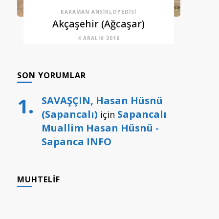
KARAMAN ANSIKLOPEDISI
Akçaşehir (Ağcaşar)
4 ARALIK 2016
SON YORUMLAR
SAVAŞÇIN, Hasan Hüsnü
(Sapancalı)
Sapancalı
için
Muallim Hasan Hüsnü -
Sapanca INFO
MUHTELIF