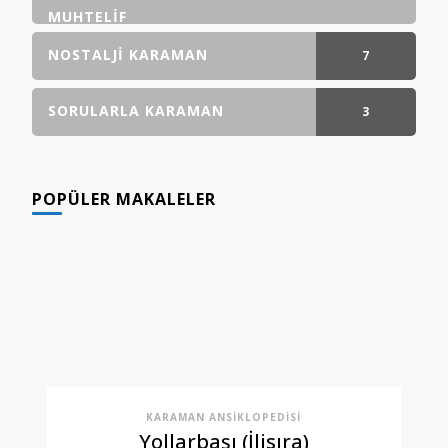
GÖNDERI(LER)
MUHTELIF
NOSTALJI KARAMAN
7
GÖNDERI(LER)
SORULARLA KARAMAN
3
GÖNDERI(LER)
POPÜLER MAKALELER
KARAMAN ANSIKLOPEDISI
Yollarbaşı (İlisıra)