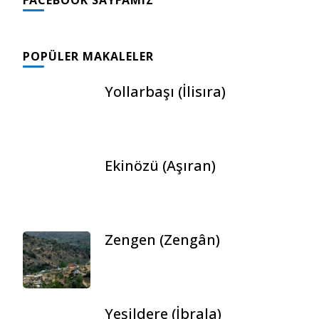
FACEBOOK SAYFAMIZ
GÖNDERI(LER)
POPÜLER MAKALELER
Yollarbaşı (İlisıra)
Ekinözü (Aşıran)
Zengen (Zengân)
Yeşildere (İbrala)