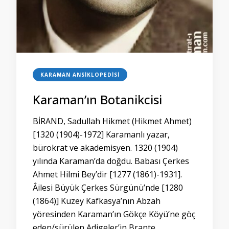
KARAMAN ANSIKLOPEDISI
Karaman’ın Botanikcisi
BİRAND, Sadullah Hikmet (Hikmet Ahmet)
[1320 (1904)-1972] Karamanlı yazar,
bürokrat ve akademisyen. 1320 (1904)
yılında Karaman’da doğdu. Babası Çerkes
Ahmet Hilmi Bey’dir [1277 (1861)-1931].
Âilesi Büyük Çerkes Sürgünü’nde [1280
(1864)] Kuzey Kafkasya’nın Abzah
yöresinden Karaman’ın Gökçe Köyü’ne göç
eden/sürülen Adigeler’in Brante