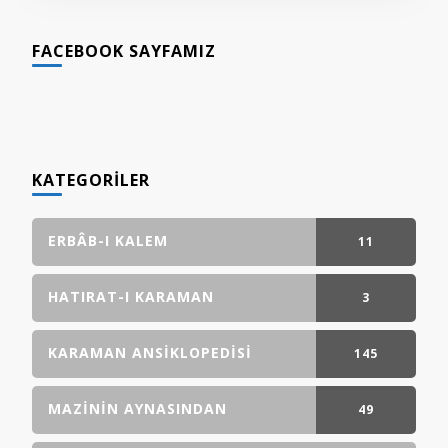
FACEBOOK SAYFAMIZ
KATEGORILER
ERBÂB-I KALEM
11
GÖNDERI(LER)
HATIRAT-I KARAMAN
3
GÖNDERI(LER)
KARAMAN ANSIKLOPEDISI
145
GÖNDERI(LER)
MAZININ AYNASINDAN
49