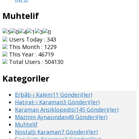
Muhtelif
Users Today : 343
This Month : 1229
This Year : 46719
Total Users : 504130
Kategoriler
Erbâb-ı Kalem
11 Gönderi(ler)
Hatırat-ı Karaman
3 Gönderi(ler)
Karaman Ansiklopedisi
145 Gönderi(ler)
Mazinin Aynasından
49 Gönderi(ler)
Muhtelif
Nostalji Karaman
7 Gönderi(ler)