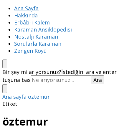
Ana Sayfa
Hakkında
Erbâb-ı Kalem
Karaman Ansiklopedisi
Nostalji Karaman
Sorularla Karaman
Zengen Köyü
Bir şey mi arıyorsunuz?
İstediğini ara ve enter
tuşuna bas
Ana sayfa
öztemur
Etiket
öztemur