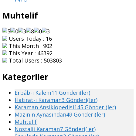
Muhtelif
Users Today : 16
This Month : 902
This Year : 46392
Total Users : 503803
Kategoriler
Erbâb-ı Kalem
11 Gönderi(ler)
Hatırat-ı Karaman
3 Gönderi(ler)
Karaman Ansiklopedisi
145 Gönderi(ler)
Mazinin Aynasından
49 Gönderi(ler)
Muhtelif
Nostalji Karaman
7 Gönderi(ler)