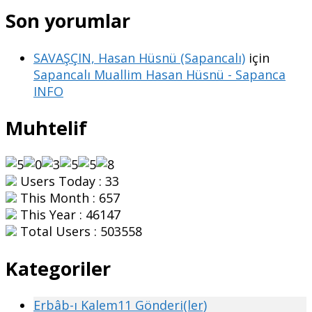
Son yorumlar
SAVAŞÇIN, Hasan Hüsnü (Sapancalı)
için
Sapancalı Muallim Hasan Hüsnü - Sapanca
INFO
Muhtelif
Users Today : 33
This Month : 657
This Year : 46147
Total Users : 503558
Kategoriler
Erbâb-ı Kalem
11 Gönderi(ler)