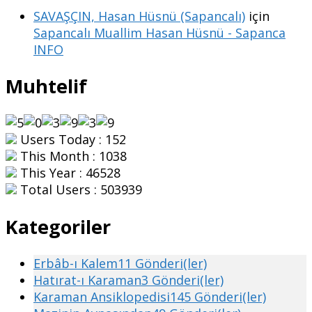
SAVAŞÇIN, Hasan Hüsnü (Sapancalı)
için
Sapancalı Muallim Hasan Hüsnü - Sapanca
INFO
Muhtelif
Users Today : 152
This Month : 1038
This Year : 46528
Total Users : 503939
Kategoriler
Erbâb-ı Kalem
11 Gönderi(ler)
Hatırat-ı Karaman
3 Gönderi(ler)
Karaman Ansiklopedisi
145 Gönderi(ler)