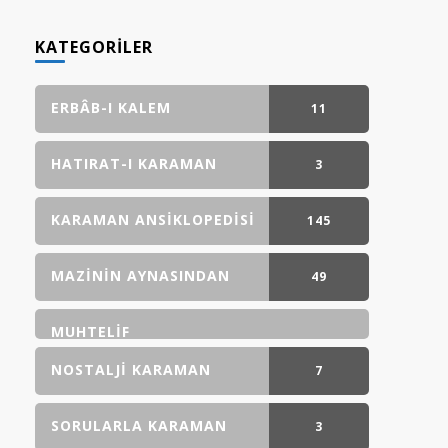
KATEGORILER
ERBÂB-I KALEM
11
GÖNDERI(LER)
HATIRAT-I KARAMAN
3
GÖNDERI(LER)
KARAMAN ANSIKLOPEDISI
145
GÖNDERI(LER)
MAZININ AYNASINDAN
49
GÖNDERI(LER)
MUHTELIF
NOSTALJI KARAMAN
7
GÖNDERI(LER)
SORULARLA KARAMAN
3