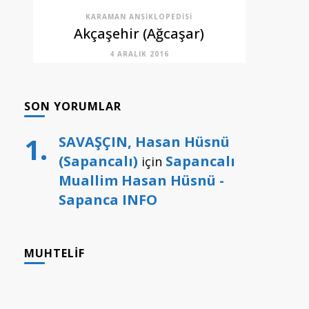
KARAMAN ANSIKLOPEDISI
Akçaşehir (Ağcaşar)
4 ARALIK 2016
SON YORUMLAR
SAVAŞÇIN, Hasan Hüsnü
(Sapancalı)
Sapancalı
için
Muallim Hasan Hüsnü -
Sapanca INFO
MUHTELIF