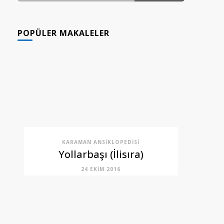
GÖNDERI(LER)
POPÜLER MAKALELER
KARAMAN ANSIKLOPEDISI
Yollarbaşı (İlisıra)
24 EKIM 2016