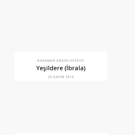
KARAMAN ANSIKLOPEDISI
Yeşildere (İbrala)
20 KASIM 2016