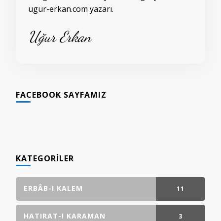
ugur-erkan.com yazarı.
Uğur Erkan
FACEBOOK SAYFAMIZ
KATEGORILER
ERBÂB-I KALEM
11
GÖNDERI(LER)
HATIRAT-I KARAMAN
3