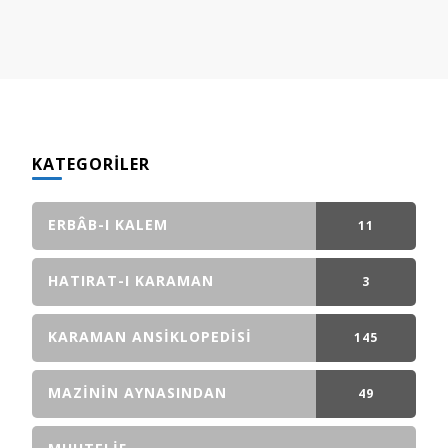
KATEGORILER
ERBÂB-I KALEM
11
GÖNDERI(LER)
HATIRAT-I KARAMAN
3
GÖNDERI(LER)
KARAMAN ANSIKLOPEDISI
145
GÖNDERI(LER)
MAZININ AYNASINDAN
49
GÖNDERI(LER)