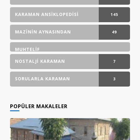
GÖNDERI(LER)
KARAMAN ANSIKLOPEDISI
145
GÖNDERI(LER)
MAZININ AYNASINDAN
49
GÖNDERI(LER)
MUHTELIF
NOSTALJI KARAMAN
7
GÖNDERI(LER)
SORULARLA KARAMAN
3
GÖNDERI(LER)
POPÜLER MAKALELER