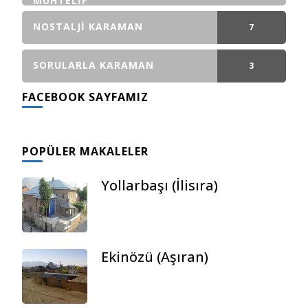
MUHTELIF
NOSTALJI KARAMAN
7
GÖNDERI(LER)
SORULARLA KARAMAN
3
FACEBOOK SAYFAMIZ
GÖNDERI(LER)
POPÜLER MAKALELER
Yollarbaşı (İlisıra)
Ekinözü (Aşıran)