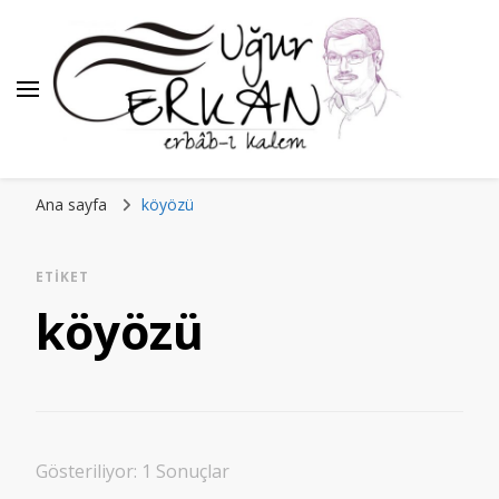
Ana sayfa
köyözü
ETIKET
köyözü
Gösteriliyor: 1 Sonuçlar