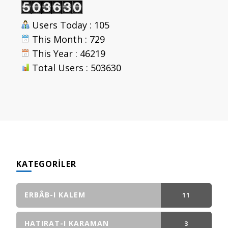
Users Today : 105
This Month : 729
This Year : 46219
Total Users : 503630
KATEGORILER
ERBÂB-I KALEM
11
GÖNDERI(LER)
HATIRAT-I KARAMAN
3