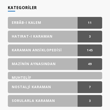
KATEGORILER
ERBÂB-I KALEM
11
GÖNDERI(LER)
HATIRAT-I KARAMAN
3
GÖNDERI(LER)
KARAMAN ANSIKLOPEDISI
145
GÖNDERI(LER)
MAZININ AYNASINDAN
49
GÖNDERI(LER)
MUHTELIF
NOSTALJI KARAMAN
7
GÖNDERI(LER)
SORULARLA KARAMAN
3