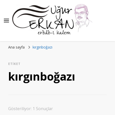
Ana sayfa
kırgınboğazı
ETIKET
kırgınboğazı
Gösteriliyor: 1 Sonuçlar