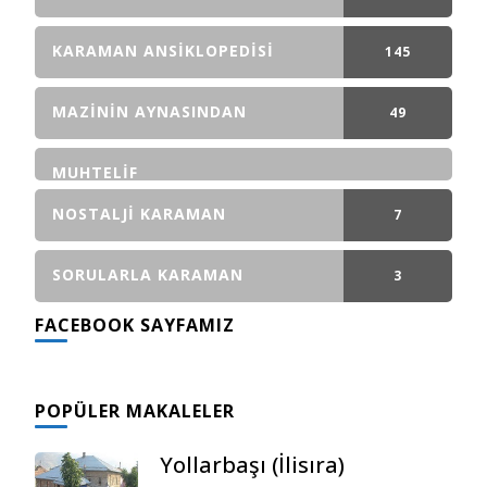
GÖNDERI(LER)
KARAMAN ANSIKLOPEDISI
145
GÖNDERI(LER)
MAZININ AYNASINDAN
49
GÖNDERI(LER)
MUHTELIF
NOSTALJI KARAMAN
7
GÖNDERI(LER)
SORULARLA KARAMAN
3
FACEBOOK SAYFAMIZ
GÖNDERI(LER)
POPÜLER MAKALELER
Yollarbaşı (İlisıra)