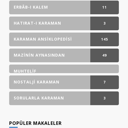
ERBÂB-I KALEM
11
GÖNDERI(LER)
HATIRAT-I KARAMAN
3
GÖNDERI(LER)
KARAMAN ANSIKLOPEDISI
145
GÖNDERI(LER)
MAZININ AYNASINDAN
49
GÖNDERI(LER)
MUHTELIF
NOSTALJI KARAMAN
7
GÖNDERI(LER)
SORULARLA KARAMAN
3
GÖNDERI(LER)
POPÜLER MAKALELER