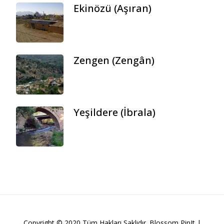
Ekinözü (Aşıran)
Zengen (Zengân)
Yeşildere (İbrala)
Copyright © 2020 Tüm Hakları Saklıdır.
Blossom PinIt |