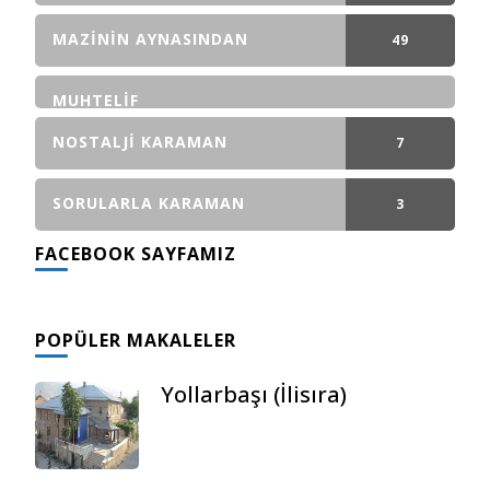
GÖNDERI(LER)
MAZININ AYNASINDAN
49
GÖNDERI(LER)
MUHTELIF
NOSTALJI KARAMAN
7
GÖNDERI(LER)
SORULARLA KARAMAN
3
FACEBOOK SAYFAMIZ
GÖNDERI(LER)
POPÜLER MAKALELER
Yollarbaşı (İlisıra)