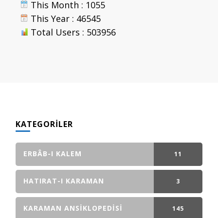
This Month : 1055
This Year : 46545
Total Users : 503956
KATEGORILER
ERBÂB-I KALEM
11
GÖNDERI(LER)
HATIRAT-I KARAMAN
3
GÖNDERI(LER)
KARAMAN ANSIKLOPEDISI
145