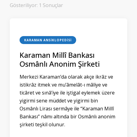
Gösteriliyor: 1 Sonuçlar
KARAMAN ANSIKLOPEDISI
Karaman Millî Bankası
Osmânlı Anonim Şirketi
Merkezi Karaman’da olarak akçe ikrâz ve
istikrâz itmek ve mu’âmelât-ı mâliye ve
ticâret ve sınâ’iye ile iştigal eylemek üzere
yigirmi sene müddet ve yigirmi bin
Osmânlı Lirası sermâye ile “Karaman Millî
Bankası” nâmı altında bir Osmânlı anonim
şirketi teşkil olunur.