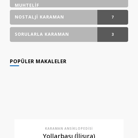
GÖNDERI(LER)
MUHTELIF
NOSTALJI KARAMAN
7
GÖNDERI(LER)
SORULARLA KARAMAN
3
GÖNDERI(LER)
POPÜLER MAKALELER
KARAMAN ANSIKLOPEDISI
Yollarbaşı (İlisıra)