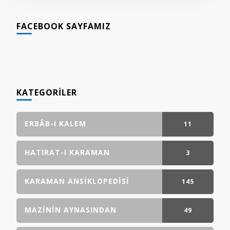
FACEBOOK SAYFAMIZ
KATEGORILER
ERBÂB-I KALEM
11
GÖNDERI(LER)
HATIRAT-I KARAMAN
3
GÖNDERI(LER)
KARAMAN ANSIKLOPEDISI
145
GÖNDERI(LER)
MAZININ AYNASINDAN
49