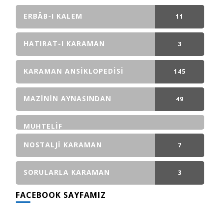
ERBÂB-I KALEM
11
GÖNDERI(LER)
HATIRAT-I KARAMAN
3
GÖNDERI(LER)
KARAMAN ANSIKLOPEDISI
145
GÖNDERI(LER)
MAZININ AYNASINDAN
49
GÖNDERI(LER)
MUHTELIF
NOSTALJI KARAMAN
7
GÖNDERI(LER)
SORULARLA KARAMAN
3
FACEBOOK SAYFAMIZ
GÖNDERI(LER)