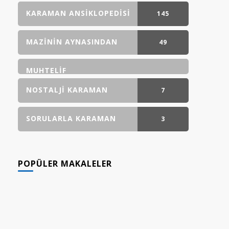
GÖNDERI(LER)
KARAMAN ANSIKLOPEDISI
145
GÖNDERI(LER)
MAZININ AYNASINDAN
49
GÖNDERI(LER)
MUHTELIF
NOSTALJI KARAMAN
7
GÖNDERI(LER)
SORULARLA KARAMAN
3
GÖNDERI(LER)
POPÜLER MAKALELER