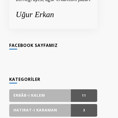
Uğur Erkan
FACEBOOK SAYFAMIZ
KATEGORILER
ERBÂB-I KALEM
11
GÖNDERI(LER)
HATIRAT-I KARAMAN
3