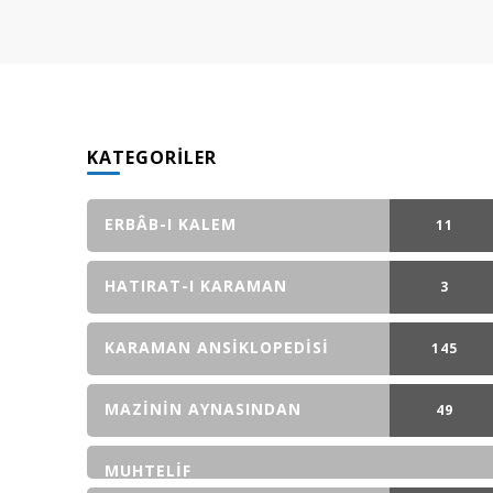
KATEGORILER
ERBÂB-I KALEM
11
GÖNDERI(LER
HATIRAT-I KARAMAN
3
GÖNDERI(LER
KARAMAN ANSIKLOPEDISI
145
GÖNDERI(LER
MAZININ AYNASINDAN
49
GÖNDERI(LER
MUHTELIF