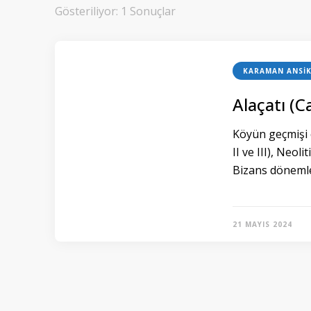
Gösteriliyor: 1 Sonuçlar
KARAMAN ANSIK
Alaçatı (C
Köyün geçmişi 
II ve III), Neol
Bizans dönemle
21 MAYIS 2024