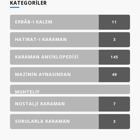
KATEGORILER
ERBÂB-I KALEM
11
GÖNDERI(LER)
HATIRAT-I KARAMAN
3
GÖNDERI(LER)
KARAMAN ANSIKLOPEDISI
145
GÖNDERI(LER)
MAZININ AYNASINDAN
49
GÖNDERI(LER)
MUHTELIF
NOSTALJI KARAMAN
7
GÖNDERI(LER)
SORULARLA KARAMAN
3
GÖNDERI(LER)