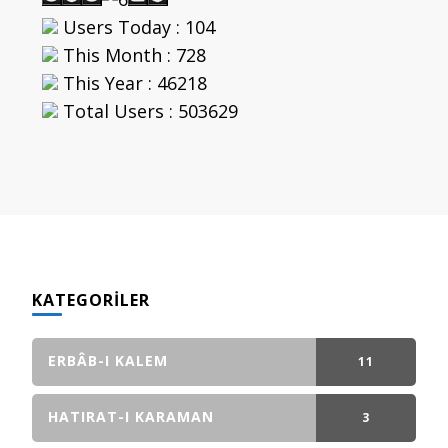
Users Today : 104
This Month : 728
This Year : 46218
Total Users : 503629
KATEGORILER
ERBÂB-I KALEM
11
GÖNDERI(LER)
HATIRAT-I KARAMAN
3