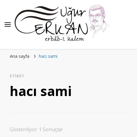
Ana sayfa
hacı sami
ETIKET
hacı sami
Gösteriliyor: 1 Sonuçlar