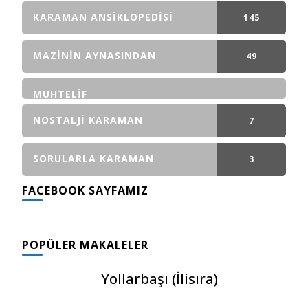
GÖNDERI(LER)
KARAMAN ANSIKLOPEDISI
145
GÖNDERI(LER)
MAZININ AYNASINDAN
49
GÖNDERI(LER)
MUHTELIF
NOSTALJI KARAMAN
7
GÖNDERI(LER)
SORULARLA KARAMAN
3
FACEBOOK SAYFAMIZ
GÖNDERI(LER)
POPÜLER MAKALELER
Yollarbaşı (İlisıra)