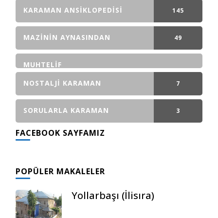
GÖNDERI(LER)
KARAMAN ANSIKLOPEDISI
145
GÖNDERI(LER)
MAZININ AYNASINDAN
49
GÖNDERI(LER)
MUHTELIF
NOSTALJI KARAMAN
7
GÖNDERI(LER)
SORULARLA KARAMAN
3
FACEBOOK SAYFAMIZ
GÖNDERI(LER)
POPÜLER MAKALELER
Yollarbaşı (İlisıra)