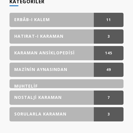
KATEGORILER
ERBÂB-I KALEM
11
GÖNDERI(LER)
HATIRAT-I KARAMAN
3
GÖNDERI(LER)
KARAMAN ANSIKLOPEDISI
145
GÖNDERI(LER)
MAZININ AYNASINDAN
49
GÖNDERI(LER)
MUHTELIF
NOSTALJI KARAMAN
7
GÖNDERI(LER)
SORULARLA KARAMAN
3
GÖNDERI(LER)