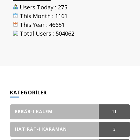
Users Today : 275
This Month : 1161
This Year : 46651
Total Users : 504062
KATEGORILER
ERBÂB-I KALEM
11
GÖNDERI(LER)
HATIRAT-I KARAMAN
3