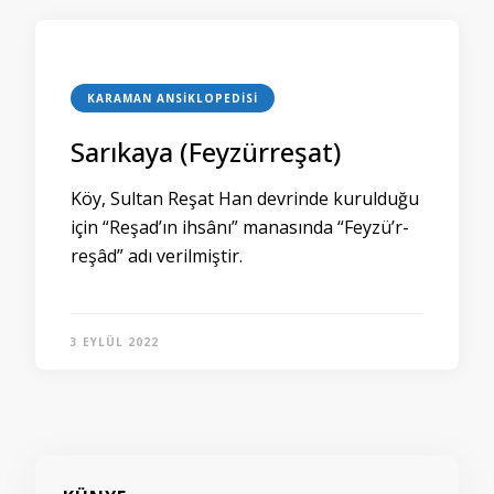
KARAMAN ANSIKLOPEDISI
Sarıkaya (Feyzürreşat)
Köy, Sultan Reşat Han devrinde kurulduğu
için “Reşad’ın ihsânı” manasında “Feyzü’r-
reşâd” adı verilmiştir.
3 EYLÜL 2022