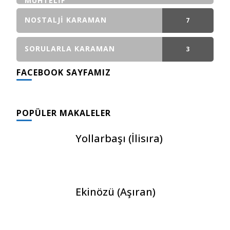
MUHTELIF
NOSTALJI KARAMAN
7
GÖNDERI(LER)
SORULARLA KARAMAN
3
FACEBOOK SAYFAMIZ
GÖNDERI(LER)
POPÜLER MAKALELER
Yollarbaşı (İlisıra)
Ekinözü (Aşıran)