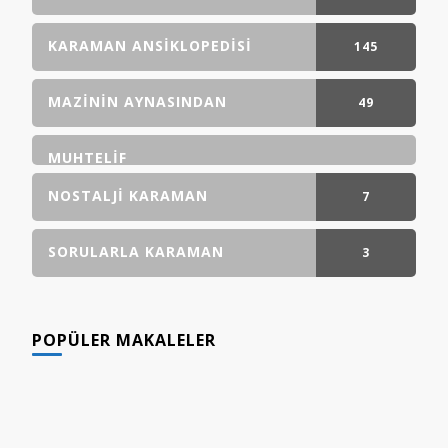
GÖNDERI(LER)
KARAMAN ANSIKLOPEDISI
145
GÖNDERI(LER)
MAZININ AYNASINDAN
49
GÖNDERI(LER)
MUHTELIF
NOSTALJI KARAMAN
7
GÖNDERI(LER)
SORULARLA KARAMAN
3
GÖNDERI(LER)
POPÜLER MAKALELER