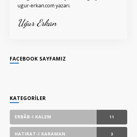
ugur-erkan.com yazarı.
Uğur Erkan
FACEBOOK SAYFAMIZ
KATEGORILER
ERBÂB-I KALEM
11
GÖNDERI(LER)
HATIRAT-I KARAMAN
3