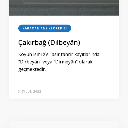
KARAMAN ANSIKLOPEDISI
Çakırbağ (Dilbeyân)
Köyün ismi XVI. asır tahrir kayıtlarında
“Dirbeyân” veya “Dirmeyân” olarak
geçmektedir.
3 EYLÜL 2022