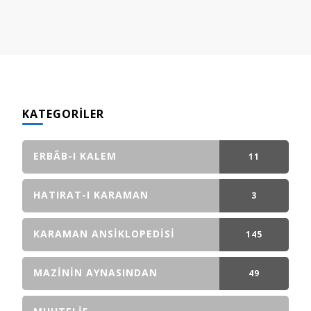
KATEGORILER
ERBÂB-I KALEM
11
GÖNDERI(LER)
HATIRAT-I KARAMAN
3
GÖNDERI(LER)
KARAMAN ANSIKLOPEDISI
145
GÖNDERI(LER)
MAZININ AYNASINDAN
49
GÖNDERI(LER)