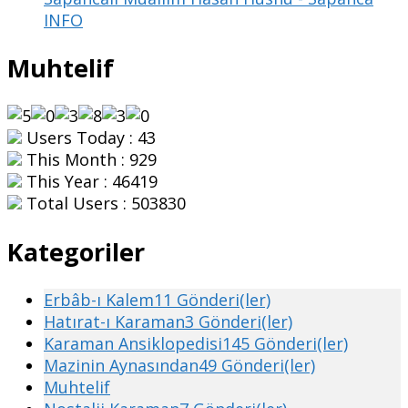
INFO
Muhtelif
Users Today : 43
This Month : 929
This Year : 46419
Total Users : 503830
Kategoriler
Erbâb-ı Kalem
11 Gönderi(ler)
Hatırat-ı Karaman
3 Gönderi(ler)
Karaman Ansiklopedisi
145 Gönderi(ler)
Mazinin Aynasından
49 Gönderi(ler)
Muhtelif