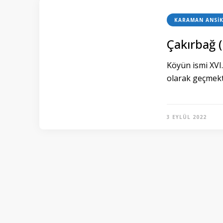
KARAMAN ANSIK
Çakırbağ 
Köyün ismi XVI.
olarak geçmekt
3 EYLÜL 2022