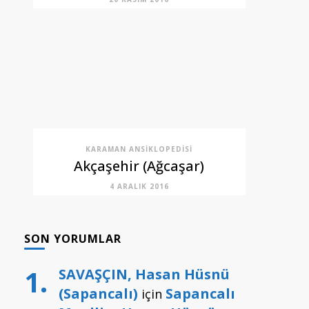
KARAMAN ANSIKLOPEDISI
Akçaşehir (Ağcaşar)
4 ARALIK 2016
SON YORUMLAR
SAVAŞÇIN, Hasan Hüsnü
(Sapancalı)
Sapancalı
için