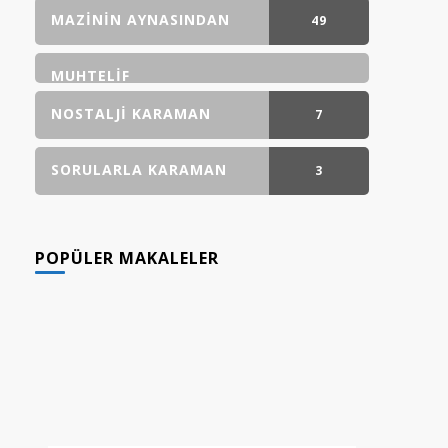
GÖNDERI(LER)
MAZININ AYNASINDAN
49
GÖNDERI(LER)
MUHTELIF
NOSTALJI KARAMAN
7
GÖNDERI(LER)
SORULARLA KARAMAN
3
GÖNDERI(LER)
POPÜLER MAKALELER