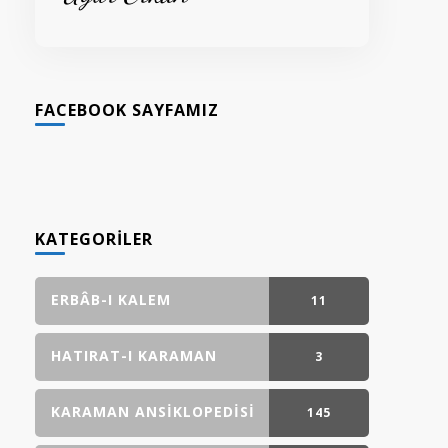
FACEBOOK SAYFAMIZ
KATEGORILER
ERBÂB-I KALEM
11
GÖNDERI(LER)
HATIRAT-I KARAMAN
3
GÖNDERI(LER)
KARAMAN ANSIKLOPEDISI
145