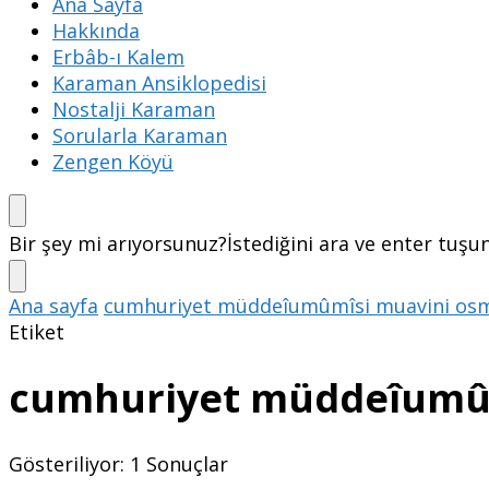
Ana Sayfa
Hakkında
Erbâb-ı Kalem
Karaman Ansiklopedisi
Nostalji Karaman
Sorularla Karaman
Zengen Köyü
Bir şey mi arıyorsunuz?
İstediğini ara ve enter tuşu
Ana sayfa
cumhuriyet müddeîumûmîsi muavini osm
Etiket
cumhuriyet müddeîumûm
Gösteriliyor: 1 Sonuçlar