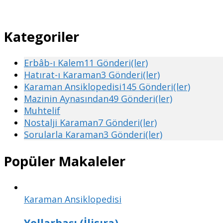
Kategoriler
Erbâb-ı Kalem
11 Gönderi(ler)
Hatırat-ı Karaman
3 Gönderi(ler)
Karaman Ansiklopedisi
145 Gönderi(ler)
Mazinin Aynasından
49 Gönderi(ler)
Muhtelif
Nostalji Karaman
7 Gönderi(ler)
Sorularla Karaman
3 Gönderi(ler)
Popüler Makaleler
Karaman Ansiklopedisi
Yollarbaşı (İlisıra)