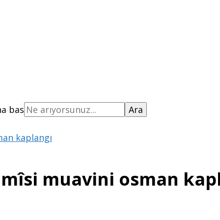
na bas
an kaplangı
îsi muavini osman kap