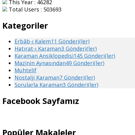
This Year : 46282
Total Users : 503693
Kategoriler
Erbâb-ı Kalem
11 Gönderi(ler)
Hatırat-ı Karaman
3 Gönderi(ler)
Karaman Ansiklopedisi
145 Gönderi(ler)
Mazinin Aynasından
49 Gönderi(ler)
Muhtelif
Nostalji Karaman
7 Gönderi(ler)
Sorularla Karaman
3 Gönderi(ler)
Facebook Sayfamız
Popüler Makaleler