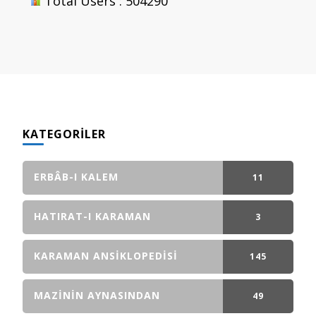
Total Users : 504290
KATEGORILER
ERBÂB-I KALEM
11
GÖNDERI(LER)
HATIRAT-I KARAMAN
3
GÖNDERI(LER)
KARAMAN ANSIKLOPEDISI
145
GÖNDERI(LER)
MAZININ AYNASINDAN
49