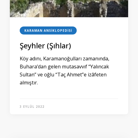
KARAMAN ANSIKLOPEDISI
Şeyhler (Şıhlar)
Köy adını, Karamanoğulları zamanında,
Buhara’dan gelen mutasavvıf “Yalıncak
Sultan” ve oğlu “Taç Ahmet”e izâfeten
almıştır.
3 EYLÜL 2022