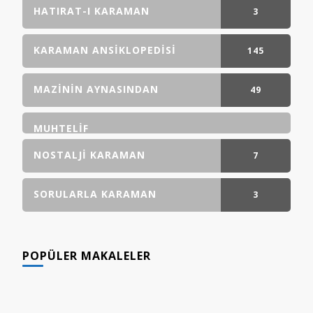
GÖNDERI(LER)
HATIRAT-I KARAMAN
3
GÖNDERI(LER)
KARAMAN ANSIKLOPEDISI
145
GÖNDERI(LER)
MAZININ AYNASINDAN
49
GÖNDERI(LER)
MUHTELIF
NOSTALJI KARAMAN
7
GÖNDERI(LER)
SORULARLA KARAMAN
3
GÖNDERI(LER)
POPÜLER MAKALELER