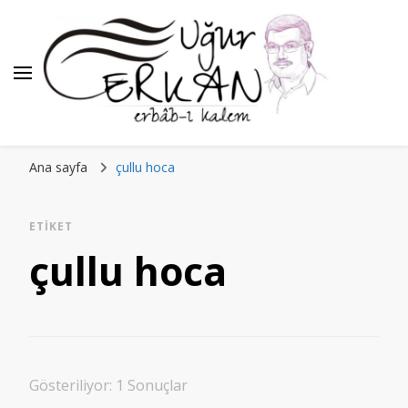
Ana sayfa
çullu hoca
ETIKET
çullu hoca
Gösteriliyor: 1 Sonuçlar