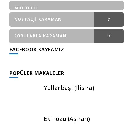
GÖNDERI(LER)
MUHTELIF
NOSTALJI KARAMAN
7
GÖNDERI(LER)
SORULARLA KARAMAN
3
FACEBOOK SAYFAMIZ
GÖNDERI(LER)
POPÜLER MAKALELER
Yollarbaşı (İlisıra)
Ekinözü (Aşıran)