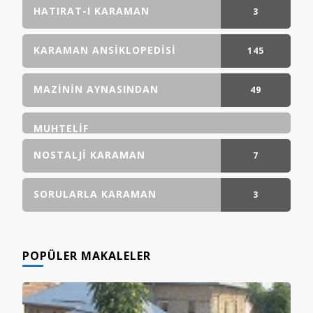
GÖNDERI(LER)
HATIRAT-I KARAMAN
3
GÖNDERI(LER)
KARAMAN ANSIKLOPEDISI
145
GÖNDERI(LER)
MAZININ AYNASINDAN
49
GÖNDERI(LER)
MUHTELIF
NOSTALJI KARAMAN
7
GÖNDERI(LER)
SORULARLA KARAMAN
3
GÖNDERI(LER)
POPÜLER MAKALELER