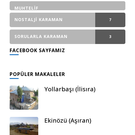
GÖNDERI(LER)
MUHTELIF
NOSTALJI KARAMAN
7
GÖNDERI(LER)
SORULARLA KARAMAN
3
FACEBOOK SAYFAMIZ
GÖNDERI(LER)
POPÜLER MAKALELER
Yollarbaşı (İlisıra)
Ekinözü (Aşıran)