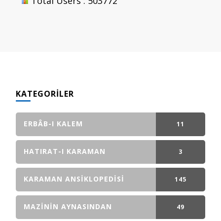
Total Users : 503772
KATEGORILER
ERBÂB-I KALEM
11
GÖNDERI(LER)
HATIRAT-I KARAMAN
3
GÖNDERI(LER)
KARAMAN ANSIKLOPEDISI
145
GÖNDERI(LER)
MAZININ AYNASINDAN
49