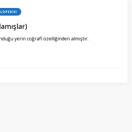
LOPEDISI
lamışlar)
nduğu yerin coğrafî özelliğinden almıştır.