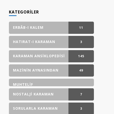
KATEGORILER
ERBÂB-I KALEM
11
GÖNDERI(LER)
HATIRAT-I KARAMAN
3
GÖNDERI(LER)
KARAMAN ANSIKLOPEDISI
145
GÖNDERI(LER)
MAZININ AYNASINDAN
49
GÖNDERI(LER)
MUHTELIF
NOSTALJI KARAMAN
7
GÖNDERI(LER)
SORULARLA KARAMAN
3