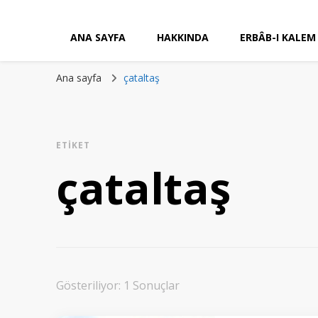
ANA SAYFA
HAKKINDA
ERBÂB-I KALEM
Ana sayfa
çataltaş
ETIKET
çataltaş
Gösteriliyor: 1 Sonuçlar