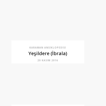
KARAMAN ANSIKLOPEDISI
Yeşildere (İbrala)
20 KASIM 2016