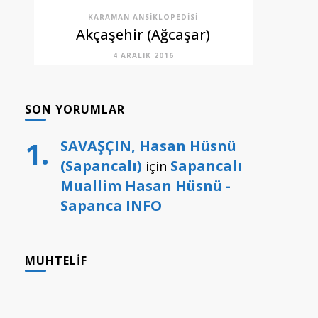
KARAMAN ANSIKLOPEDISI
Akçaşehir (Ağcaşar)
4 ARALIK 2016
SON YORUMLAR
SAVAŞÇIN, Hasan Hüsnü
(Sapancalı)
Sapancalı
için
Muallim Hasan Hüsnü -
Sapanca INFO
MUHTELIF