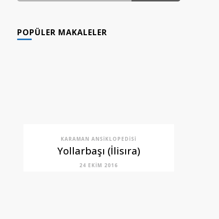
GÖNDERI(LER)
POPÜLER MAKALELER
KARAMAN ANSIKLOPEDISI
Yollarbaşı (İlisıra)
24 EKIM 2016