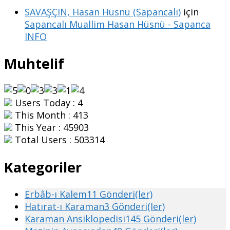
SAVAŞÇIN, Hasan Hüsnü (Sapancalı)
için
Sapancalı Muallim Hasan Hüsnü - Sapanca
INFO
Muhtelif
Users Today : 4
This Month : 413
This Year : 45903
Total Users : 503314
Kategoriler
Erbâb-ı Kalem
11 Gönderi(ler)
Hatırat-ı Karaman
3 Gönderi(ler)
Karaman Ansiklopedisi
145 Gönderi(ler)