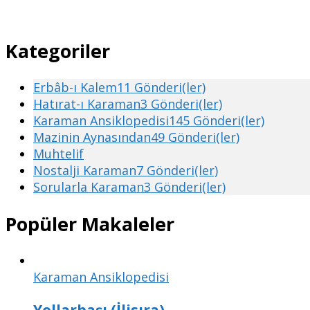
Kategoriler
Erbâb-ı Kalem
11 Gönderi(ler)
Hatırat-ı Karaman
3 Gönderi(ler)
Karaman Ansiklopedisi
145 Gönderi(ler)
Mazinin Aynasından
49 Gönderi(ler)
Muhtelif
Nostalji Karaman
7 Gönderi(ler)
Sorularla Karaman
3 Gönderi(ler)
Popüler Makaleler
Karaman Ansiklopedisi
Yollarbaşı (İlisıra)