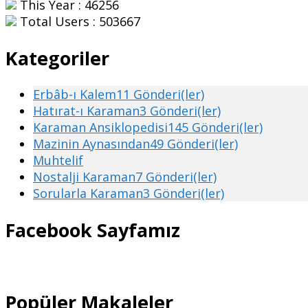
This Year : 46256
Total Users : 503667
Kategoriler
Erbâb-ı Kalem
11 Gönderi(ler)
Hatırat-ı Karaman
3 Gönderi(ler)
Karaman Ansiklopedisi
145 Gönderi(ler)
Mazinin Aynasından
49 Gönderi(ler)
Muhtelif
Nostalji Karaman
7 Gönderi(ler)
Sorularla Karaman
3 Gönderi(ler)
Facebook Sayfamız
Popüler Makaleler