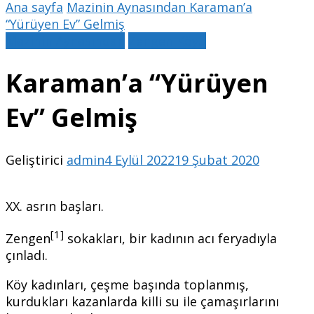
Ana sayfa
Mazinin Aynasından
Karaman’a
“Yürüyen Ev” Gelmiş
Mazinin Aynasından
Zengen Köyü
Karaman’a “Yürüyen
Ev” Gelmiş
Geliştirici
admin
4 Eylül 2022
19 Şubat 2020
XX. asrın başları.
[1]
Zengen
sokakları, bir kadının acı feryadıyla
çınladı.
Köy kadınları, çeşme başında toplanmış,
kurdukları kazanlarda killi su ile çamaşırlarını