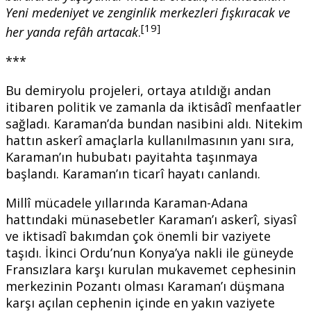
Yeni medeniyet ve zenginlik merkezleri fı
ş
kıracak ve
[19]
her yanda refâh artacak
.
***
Bu demiryolu projeleri, ortaya atıldığı andan
itibaren politik ve zamanla da iktisâdî menfaatler
sağladı. Karaman’da bundan nasibini aldı. Nitekim
hattın askerî amaçlarla kullanılmasının yanı sıra,
Karaman’ın hububatı payitahta taşınmaya
başlandı. Karaman’ın ticarî hayatı canlandı.
Millî mücadele yıllarında Karaman-Adana
hattındaki münasebetler Karaman’ı askerî, siyasî
ve iktisadî bakımdan çok önemli bir vaziyete
taşıdı. İkinci Ordu’nun Konya’ya nakli ile güneyde
Fransızlara karşı kurulan mukavemet cephesinin
merkezinin Pozantı olması Karaman’ı düşmana
karşı açılan cephenin içinde en yakın vaziyete