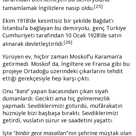
[25]
tamamlamak İngilizlere nasip oldu.
Ekim 1918’de kesintisiz bir şekilde Bağdat’ı
İstanbul’a bağlayan bu demiryolu, genç Türkiye
Cumhuriyeti tarafından 10 Ocak 1928’de satın
[26]
alınarak devletleştirildi.
Yürüyen ev, hiçbir zaman Moskof’u Karaman’a
getirmedi. Moskof da, İngiltere ve Fransa gibi bu
projeye Ortadoğu üzerindeki çıkarlarını tehdit
ettiği gerekçesiyle hep karşı çıktı.
Onu “
kara
” yapan bacasından çıkan siyah
dumanlardı. Gecikti ama hiç gelmemezlik
yapmadı. Sevdiklerimizi götürdü, müfârakatın
hüznüyle bizi başbaşa bıraktı. Sevdiklerimizi
getirdi, vuslatın sürur ve saadetini yaşattı.
İşte “
binbir gece masalları
”nın şehrine müştak olan