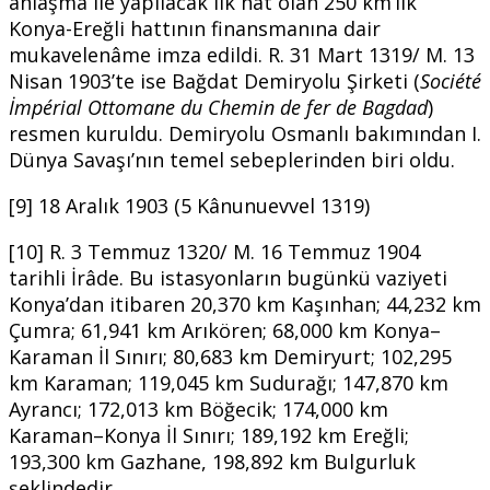
anlaşma ile yapılacak ilk hat olan 250 km’lik
Konya-Ereğli hattının finansmanına dair
mukavelenâme imza edildi. R. 31 Mart 1319/ M. 13
Nisan 1903’te ise Bağdat Demiryolu Şirketi (
Société
İ
mpérial Ottomane du Chemin de fer de Bagdad
)
resmen kuruldu. Demiryolu Osmanlı bakımından I.
Dünya Savaşı’nın temel sebeplerinden biri oldu.
[9] 18 Aralık 1903 (5 Kânunuevvel 1319)
[10] R. 3 Temmuz 1320/ M. 16 Temmuz 1904
tarihli İrâde. Bu istasyonların bugünkü vaziyeti
Konya’dan itibaren 20,370 km Kaşınhan; 44,232 km
Çumra; 61,941 km Arıkören; 68,000 km Konya–
Karaman İl Sınırı; 80,683 km Demiryurt; 102,295
km Karaman; 119,045 km Sudurağı; 147,870 km
Ayrancı; 172,013 km Böğecik; 174,000 km
Karaman–Konya İl Sınırı; 189,192 km Ereğli;
193,300 km Gazhane, 198,892 km Bulgurluk
şeklindedir.