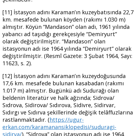
[11] İstasyon adını Karaman’ın kuzeybatısında 22,7
km. mesafede bulunan köyden (rakımı 1.030 m)
almıştır. Köyün “Mandason” olan adı, 1961 yılında
yabancı ad taşıdığı gerekçesiyle “Demiryurt”
olarak değiştirilmiştir. “Mandason” olan
istasyonun adı ise 1964 yılında “Demiryurt” olarak
değiştirilmiştir. (Resmî Gazete: 3 Şubat 1964, Sayı:
11623, s. 2).
[12] İstasyon adını Karaman’ın kuzeydoğusunda
17,6 km. mesafede bulunan kasabadan (rakımı
1.017 m) almıştır. Bugünkü adı Sudurağı olan
beldenin literatür ve halk ağzında; Sidrova/
Sıdrova, Sidirova/ Sıdırova, Sidivre, Sidirvar,
Sıdırgı ve Sıdırva şekillerinde değişik telâffuzlarına
rastlanmaktadır. (
https://ugur-
erkan.com/karamanansiklopedisi/suduragi-
sidirva/
). “Sidrova” olan istasyonun adı ise 1964