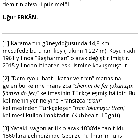
demirin ahval-i pür melâli.
U
ğ
ur ERKÂN.
_______________________________________________________
[1] Karaman’ın güneydoğusunda 14,8 km
mesafede bulunan köy (rakımı 1.227 m). Köyün adı
1961 yılında “Başharman” olarak değiştirilmiştir.
2015 yılından itibaren eski ismine kavuşmuştur.
[2] “Demiryolu hattı, katar ve tren” manasına
gelen bu kelime Fransızca “
chemin de fer (okunu
ş
u:
Ş
ömen dö fer)
” kelimesinin Türkçeleşmiş hâlidir. Bu
kelimenin yerine yine Fransızca “
train
”
kelimesinden Türkçeleşen “
tren (okunu
ş
u: tiren)
”
kelimesi kullanılmaktadır. (Kubbealtı Lûgatı).
[3] Yataklı vagonlar ilk olarak 1838’de tanıtıldı.
1860’lara gelindiğinde George Pullman’ın lüks