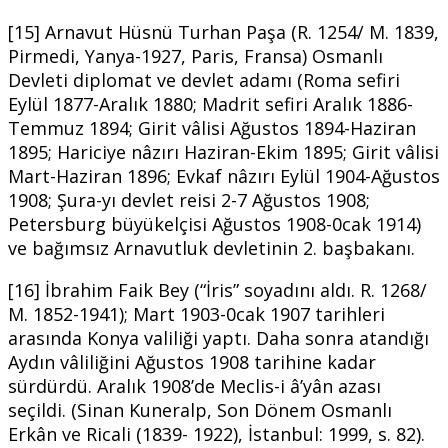
[15] Arnavut Hüsnü Turhan Paşa (R. 1254/ M. 1839,
Pirmedi, Yanya-1927, Paris, Fransa) Osmanlı
Devleti diplomat ve devlet adamı (Roma sefiri
Eylül 1877-Aralık 1880; Madrit sefiri Aralık 1886-
Temmuz 1894; Girit vâlisi Ağustos 1894-Haziran
1895; Hariciye nâzırı Haziran-Ekim 1895; Girit vâlisi
Mart-Haziran 1896; Evkaf nâzırı Eylül 1904-Ağustos
1908; Şura-yı devlet reisi 2-7 Ağustos 1908;
Petersburg büyükelçisi Ağustos 1908-0cak 1914)
ve bağımsız Arnavutluk devletinin 2. başbakanı.
[16] İbrahim Faik Bey (“İris” soyadını aldı. R. 1268/
M. 1852-1941); Mart 1903-0cak 1907 tarihleri
arasında Konya valiliği yaptı. Daha sonra atandığı
Aydın vâliliğini Ağustos 1908 tarihine kadar
sürdürdü. Aralık 1908’de Meclis-i â’yân azası
seçildi. (Sinan Kuneralp, Son Dönem Osmanlı
Erkân ve Ricali (1839- 1922), İstanbul: 1999, s. 82).