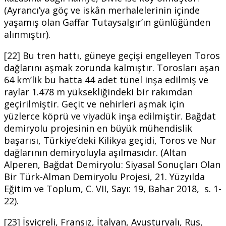
(Ayrancı’ya göç ve iskân merhalelerinin içinde
yaşamış olan Gaffar Tutaysalgır’ın günlüğünden
alınmıştır).
[22] Bu tren hattı, güneye geçişi engelleyen Toros
dağlarını aşmak zorunda kalmıştır. Torosları aşan
64 km’lik bu hatta 44 adet tünel inşa edilmiş ve
raylar 1.478 m yüksekliğindeki bir rakımdan
geçirilmiştir. Geçit ve nehirleri aşmak için
yüzlerce köprü ve viyadük inşa edilmiştir. Bağdat
demiryolu projesinin en büyük mühendislik
başarısı, Türkiye’deki Kilikya geçidi, Toros ve Nur
dağlarının demiryoluyla aşılmasıdır. (Altan
Alperen, Bağdat Demiryolu: Siyasal Sonuçları Olan
Bir Türk-Alman Demiryolu Projesi, 21. Yüzyılda
Eğitim ve Toplum, C. VII, Sayı: 19, Bahar 2018, s. 1-
22).
[23] İsviçreli, Fransız, İtalyan, Avusturyalı, Rus,