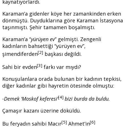
kaynatıyorlardı.
Karaman’a gidenler köye her zamankinden erken
dönmüştü. Duyduklarına göre Karaman İstasyona
taşınmıştı. Şehir tamamen boşalmıştı.
Karaman’a “
yürüyen ev
” gelmişti. Zengenli
kadınların bahsettiği “yürüyen ev”,
[2]
şimendiferden
başkası değildi.
[3]
Sahi bir evden
farkı var mıydı?
Konuşulanlara orada bulunan bir kadının tepkisi,
diğer kadınlar gibi hayretin ötesinde olmuştu:
[4]
-Demek ‘Moskof keferesi’
bizi burda da buldu.
Çamaşır kazanı üzerine döküldü.
[5]
[6]
Bu feryadın sahibi Macır
Ahmet’in