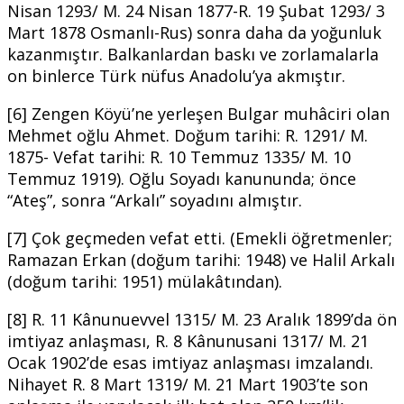
Nisan 1293/ M. 24 Nisan 1877-R. 19 Şubat 1293/ 3
Mart 1878 Osmanlı-Rus) sonra daha da yoğunluk
kazanmıştır. Balkanlardan baskı ve zorlamalarla
on binlerce Türk nüfus Anadolu’ya akmıştır.
[6] Zengen Köyü’ne yerleşen Bulgar muhâciri olan
Mehmet oğlu Ahmet. Doğum tarihi: R. 1291/ M.
1875- Vefat tarihi: R. 10 Temmuz 1335/ M. 10
Temmuz 1919). Oğlu Soyadı kanununda; önce
“Ateş”, sonra “Arkalı” soyadını almıştır.
[7] Çok geçmeden vefat etti. (Emekli öğretmenler;
Ramazan Erkan (doğum tarihi: 1948) ve Halil Arkalı
(doğum tarihi: 1951) mülakâtından).
[8] R. 11 Kânunuevvel 1315/ M. 23 Aralık 1899’da ön
imtiyaz anlaşması, R. 8 Kânunusani 1317/ M. 21
Ocak 1902’de esas imtiyaz anlaşması imzalandı.
Nihayet R. 8 Mart 1319/ M. 21 Mart 1903’te son