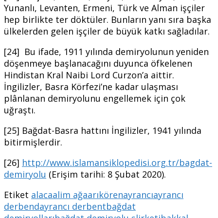
Yunanlı, Levanten, Ermeni, Türk ve Alman işçiler
hep birlikte ter döktüler. Bunların yanı sıra başka
ülkelerden gelen işçiler de büyük katkı sağladılar.
[24] Bu ifade, 1911 yılında demiryolunun yeniden
döşenmeye başlanacağını duyunca öfkelenen
Hindistan Kral Naibi Lord Curzon’a aittir.
İngilizler, Basra Körfezi’ne kadar ulaşması
plânlanan demiryolunu engellemek için çok
uğraştı.
[25] Bağdat-Basra hattını İngilizler, 1941 yılında
bitirmişlerdir.
[26]
http://www.islamansiklopedisi.org.tr/bagdat-
demiryolu
(Erişim tarihi: 8 Şubat 2020).
Etiket
alaca
alim ağa
arıkören
ayrancı
ayrancı
derbend
ayrancı derbent
bağdat