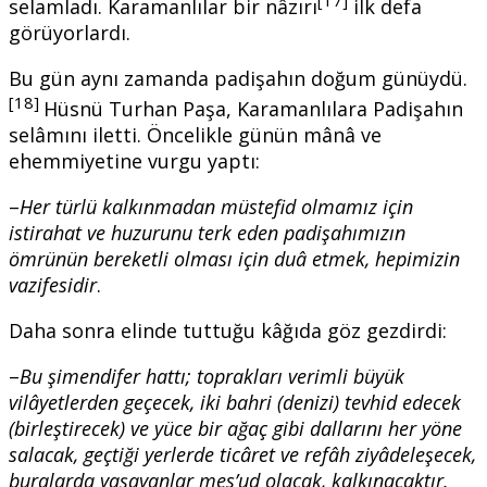
[17]
selamladı. Karamanlılar bir nâzırı
ilk defa
görüyorlardı.
Bu gün aynı zamanda padişahın doğum günüydü.
[18]
Hüsnü Turhan Paşa, Karamanlılara Padişahın
selâmını iletti. Öncelikle günün mânâ ve
ehemmiyetine vurgu yaptı:
–
Her türlü kalkınmadan müstefid olmamız için
istirahat ve huzurunu terk eden padi
ş
ahımızın
ömrünün bereketli olması için duâ etmek, hepimizin
vazifesidir
.
Daha sonra elinde tuttuğu kâğıda göz gezdirdi:
–
Bu
ş
imendifer hattı; toprakları verimli büyük
vilâyetlerden geçecek, iki bahri (denizi) tevhid edecek
(birle
ş
tirecek) ve yüce bir a
ğ
aç gibi dallarını her yöne
salacak, geçti
ğ
i yerlerde ticâret ve refâh ziyâdele
ş
ecek,
buralarda ya
ş
ayanlar mes’ud olacak, kalkınacaktır.