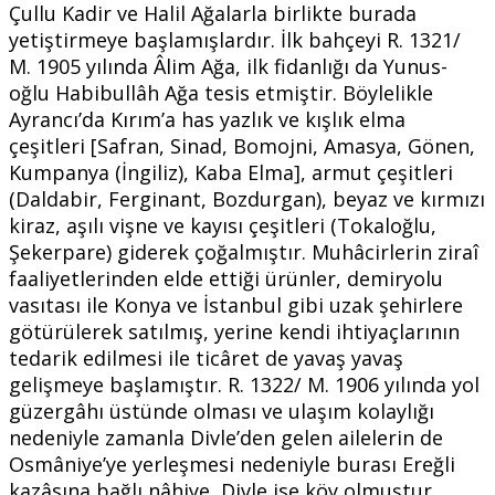
Çullu Kadir ve Halil Ağalarla birlikte burada
yetiştirmeye başlamışlardır. İlk bahçeyi R. 1321/
M. 1905 yılında Âlim Ağa, ilk fidanlığı da Yunus-
oğlu Habibullâh Ağa tesis etmiştir. Böylelikle
Ayrancı’da Kırım’a has yazlık ve kışlık elma
çeşitleri [Safran, Sinad, Bomojni, Amasya, Gönen,
Kumpanya (İngiliz), Kaba Elma], armut çeşitleri
(Daldabir, Ferginant, Bozdurgan), beyaz ve kırmızı
kiraz, aşılı vişne ve kayısı çeşitleri (Tokaloğlu,
Şekerpare) giderek çoğalmıştır. Muhâcirlerin ziraî
faaliyetlerinden elde ettiği ürünler, demiryolu
vasıtası ile Konya ve İstanbul gibi uzak şehirlere
götürülerek satılmış, yerine kendi ihtiyaçlarının
tedarik edilmesi ile ticâret de yavaş yavaş
gelişmeye başlamıştır. R. 1322/ M. 1906 yılında yol
güzergâhı üstünde olması ve ulaşım kolaylığı
nedeniyle zamanla Divle’den gelen ailelerin de
Osmâniye’ye yerleşmesi nedeniyle burası Ereğli
kazâsına bağlı nâhiye, Divle ise köy olmuştur.