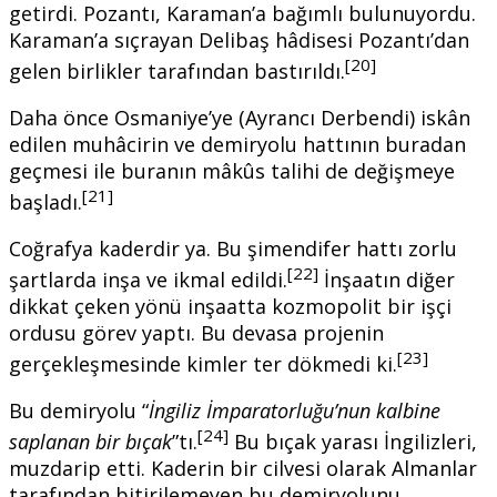
getirdi. Pozantı, Karaman’a bağımlı bulunuyordu.
Karaman’a sıçrayan Delibaş hâdisesi Pozantı’dan
[20]
gelen birlikler tarafından bastırıldı.
Daha önce Osmaniye’ye (Ayrancı Derbendi) iskân
edilen muhâcirin ve demiryolu hattının buradan
geçmesi ile buranın mâkûs talihi de değişmeye
[21]
başladı.
Coğrafya kaderdir ya. Bu şimendifer hattı zorlu
[22]
şartlarda inşa ve ikmal edildi.
İnşaatın diğer
dikkat çeken yönü inşaatta kozmopolit bir işçi
ordusu görev yaptı. Bu devasa projenin
[23]
gerçekleşmesinde kimler ter dökmedi ki.
Bu demiryolu “
İ
ngiliz
İ
mparatorlu
ğ
u’nun kalbine
[24]
saplanan bir bıçak
”tı.
Bu bıçak yarası İngilizleri,
muzdarip etti. Kaderin bir cilvesi olarak Almanlar
tarafından bitirilemeyen bu demiryolunu