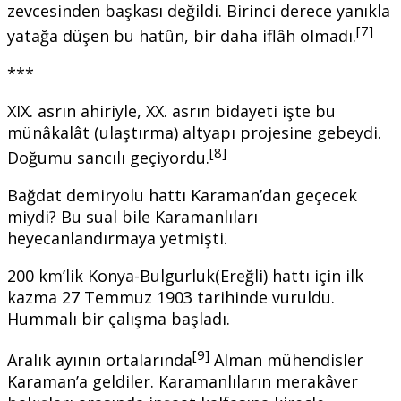
zevcesinden başkası değildi. Birinci derece yanıkla
[7]
yatağa düşen bu hatûn, bir daha iflâh olmadı.
***
XIX. asrın ahiriyle, XX. asrın bidayeti işte bu
münâkalât (ulaştırma) altyapı projesine gebeydi.
[8]
Doğumu sancılı geçiyordu.
Bağdat demiryolu hattı Karaman’dan geçecek
miydi? Bu sual bile Karamanlıları
heyecanlandırmaya yetmişti.
200 km’lik Konya-Bulgurluk(Ereğli) hattı için ilk
kazma 27 Temmuz 1903 tarihinde vuruldu.
Hummalı bir çalışma başladı.
[9]
Aralık ayının ortalarında
Alman mühendisler
Karaman’a geldiler. Karamanlıların merakâver