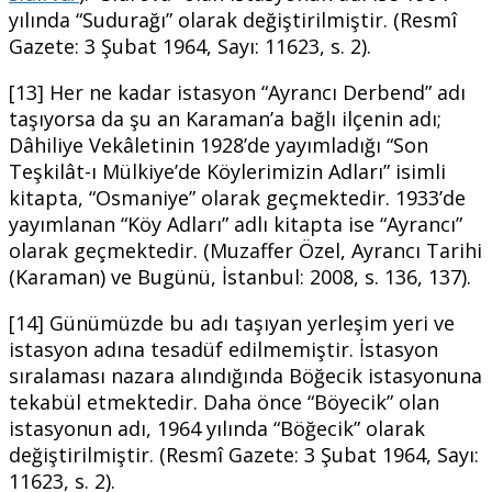
yılında “Sudurağı” olarak değiştirilmiştir. (Resmî
Gazete: 3 Şubat 1964, Sayı: 11623, s. 2).
[13] Her ne kadar istasyon “Ayrancı Derbend” adı
taşıyorsa da şu an Karaman’a bağlı ilçenin adı;
Dâhiliye Vekâletinin 1928’de yayımladığı “Son
Teşkilât-ı Mülkiye’de Köylerimizin Adları” isimli
kitapta, “Osmaniye” olarak geçmektedir. 1933’de
yayımlanan “Köy Adları” adlı kitapta ise “Ayrancı”
olarak geçmektedir. (Muzaffer Özel, Ayrancı Tarihi
(Karaman) ve Bugünü, İstanbul: 2008, s. 136, 137).
[14] Günümüzde bu adı taşıyan yerleşim yeri ve
istasyon adına tesadüf edilmemiştir. İstasyon
sıralaması nazara alındığında Böğecik istasyonuna
tekabül etmektedir. Daha önce “Böyecik” olan
istasyonun adı, 1964 yılında “Böğecik” olarak
değiştirilmiştir. (Resmî Gazete: 3 Şubat 1964, Sayı:
11623, s. 2).