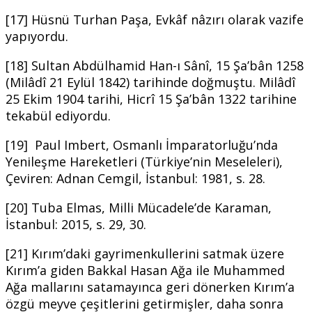
[17] Hüsnü Turhan Paşa, Evkâf nâzırı olarak vazife
yapıyordu.
[18] Sultan Abdülhamid Han-ı Sânî, 15 Şa’bân 1258
(Milâdî 21 Eylül 1842) tarihinde doğmuştu. Milâdî
25 Ekim 1904 tarihi, Hicrî 15 Şa’bân 1322 tarihine
tekabül ediyordu.
[19] Paul Imbert, Osmanlı İmparatorluğu’nda
Yenileşme Hareketleri (Türkiye’nin Meseleleri),
Çeviren: Adnan Cemgil, İstanbul: 1981, s. 28.
[20] Tuba Elmas, Milli Mücadele’de Karaman,
İstanbul: 2015, s. 29, 30.
[21] Kırım’daki gayrimenkullerini satmak üzere
Kırım’a giden Bakkal Hasan Ağa ile Muhammed
Ağa mallarını satamayınca geri dönerken Kırım’a
özgü meyve çeşitlerini getirmişler, daha sonra