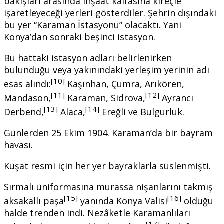
bakışları arasında inşaat kalfasına kireçle
işaretleyeceği yerleri gösterdiler. Şehrin dışındaki
bu yer “Karaman İstasyonu” olacaktı. Yani
Konya’dan sonraki beşinci istasyon.
Bu hattaki istasyon adları belirlenirken
bulunduğu veya yakınındaki yerleşim yerinin adı
[10]
esas alındı:
Kaşınhan, Çumra, Arıkören,
[11]
[12]
Mandason,
Karaman, Sidrova,
Ayrancı
[13]
[14]
Derbend,
Alaca,
Ereğli ve Bulgurluk.
Günlerden 25 Ekim 1904. Karaman’da bir bayram
havası.
Küşat resmi için her yer bayraklarla süslenmişti.
Sırmalı üniformasına murassa nişanlarını takmış
[15]
[16]
aksakallı paşa
yanında Konya Valisi
olduğu
halde trenden indi. Nezâketle Karamanlıları