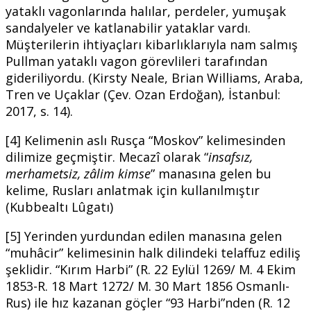
yataklı vagonlarında halılar, perdeler, yumuşak
sandalyeler ve katlanabilir yataklar vardı.
Müşterilerin ihtiyaçları kibarlıklarıyla nam salmış
Pullman yataklı vagon görevlileri tarafından
gideriliyordu. (Kirsty Neale, Brian Williams, Araba,
Tren ve Uçaklar (Çev. Ozan Erdoğan), İstanbul:
2017, s. 14).
[4] Kelimenin aslı Rusça “Moskov” kelimesinden
dilimize geçmiştir. Mecazî olarak “
insafsız,
merhametsiz, zâlim kimse
” manasına gelen bu
kelime, Rusları anlatmak için kullanılmıştır
(Kubbealtı Lûgatı)
[5] Yerinden yurdundan edilen manasına gelen
“muhâcir” kelimesinin halk dilindeki telaffuz ediliş
şeklidir. “Kırım Harbi” (R. 22 Eylül 1269/ M. 4 Ekim
1853-R. 18 Mart 1272/ M. 30 Mart 1856 Osmanlı-
Rus) ile hız kazanan göçler “93 Harbi”nden (R. 12