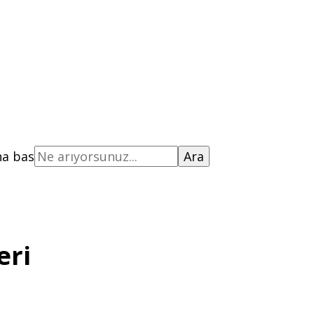
na bas
eri