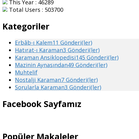
This Year : 46289
Total Users : 503700
Kategoriler
Erbâb-ı Kalem
11 Gönderi(ler)
Hatırat-ı Karaman
3 Gönderi(ler)
Karaman Ansiklopedisi
145 Gönderi(ler)
Mazinin Aynasından
49 Gönderi(ler)
Muhtelif
Nostalji Karaman
7 Gönderi(ler)
Sorularla Karaman
3 Gönderi(ler)
Facebook Sayfamız
Popüler Makaleler