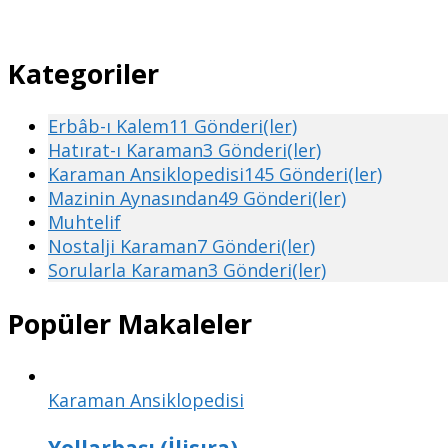
Kategoriler
Erbâb-ı Kalem
11 Gönderi(ler)
Hatırat-ı Karaman
3 Gönderi(ler)
Karaman Ansiklopedisi
145 Gönderi(ler)
Mazinin Aynasından
49 Gönderi(ler)
Muhtelif
Nostalji Karaman
7 Gönderi(ler)
Sorularla Karaman
3 Gönderi(ler)
Popüler Makaleler
Karaman Ansiklopedisi
Yollarbaşı (İlisıra)