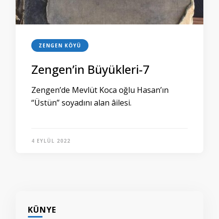
ZENGEN KÖYÜ
Zengen’in Büyükleri-7
Zengen’de Mevlüt Koca oğlu Hasan’ın
“Üstün” soyadını alan âilesi.
4 EYLÜL 2022
KÜNYE