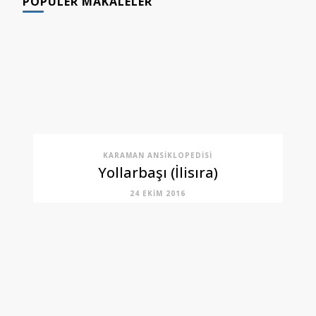
POPÜLER MAKALELER
KARAMAN ANSIKLOPEDISI
Yollarbaşı (İlisıra)
24 EKIM 2016