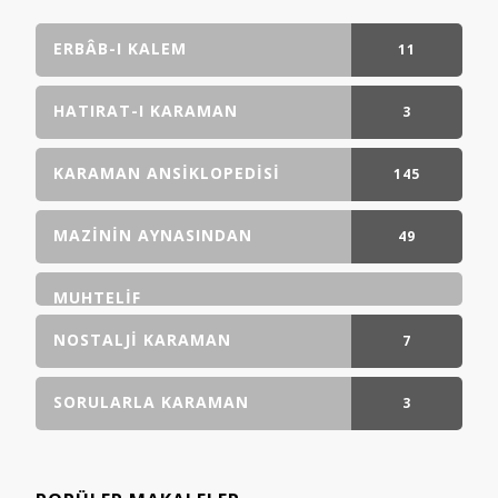
ERBÂB-I KALEM
11
GÖNDERI(LER)
HATIRAT-I KARAMAN
3
GÖNDERI(LER)
KARAMAN ANSIKLOPEDISI
145
GÖNDERI(LER)
MAZININ AYNASINDAN
49
GÖNDERI(LER)
MUHTELIF
NOSTALJI KARAMAN
7
GÖNDERI(LER)
SORULARLA KARAMAN
3
GÖNDERI(LER)