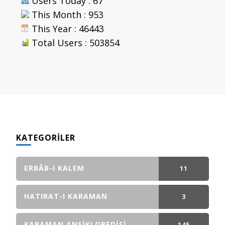
Users Today : 67
This Month : 953
This Year : 46443
Total Users : 503854
KATEGORILER
ERBÂB-I KALEM
11
GÖNDERI(LER)
HATIRAT-I KARAMAN
3
GÖNDERI(LER)
KARAMAN ANSIKLOPEDISI
145