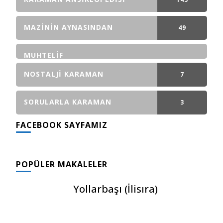
GÖNDERI(LER)
MAZININ AYNASINDAN
49
GÖNDERI(LER)
MUHTELIF
NOSTALJI KARAMAN
7
GÖNDERI(LER)
SORULARLA KARAMAN
3
FACEBOOK SAYFAMIZ
GÖNDERI(LER)
POPÜLER MAKALELER
Yollarbaşı (İlisıra)