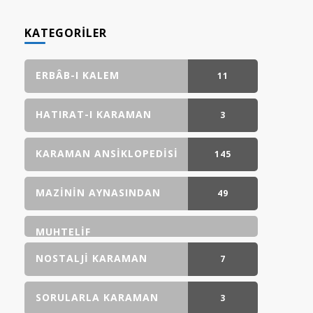
KATEGORILER
ERBÂB-I KALEM
11
GÖNDERI(LER)
HATIRAT-I KARAMAN
3
GÖNDERI(LER)
KARAMAN ANSIKLOPEDISI
145
GÖNDERI(LER)
MAZININ AYNASINDAN
49
GÖNDERI(LER)
MUHTELIF
NOSTALJI KARAMAN
7
GÖNDERI(LER)
SORULARLA KARAMAN
3