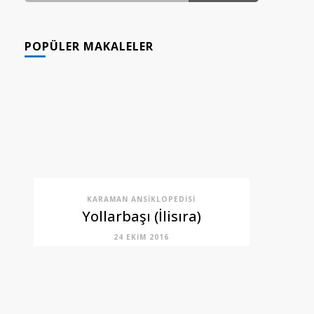
GÖNDERI(LER)
POPÜLER MAKALELER
KARAMAN ANSIKLOPEDISI
Yollarbaşı (İlisıra)
24 EKIM 2016