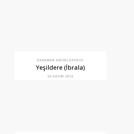
KARAMAN ANSIKLOPEDISI
Yeşildere (İbrala)
20 KASIM 2016