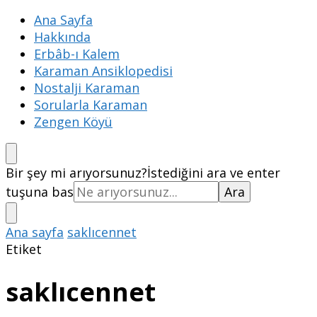
Ana Sayfa
Hakkında
Erbâb-ı Kalem
Karaman Ansiklopedisi
Nostalji Karaman
Sorularla Karaman
Zengen Köyü
Bir şey mi arıyorsunuz?
İstediğini ara ve enter
tuşuna bas
Ana sayfa
saklıcennet
Etiket
saklıcennet