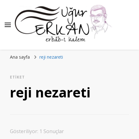
Ana sayfa
reji nezareti
ETIKET
reji nezareti
Gösteriliyor: 1 Sonuçlar