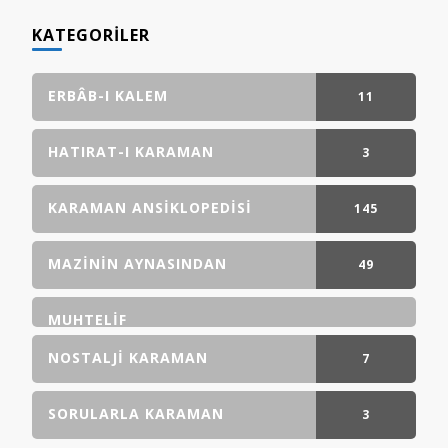
KATEGORILER
ERBÂB-I KALEM
11
GÖNDERI(LER)
HATIRAT-I KARAMAN
3
GÖNDERI(LER)
KARAMAN ANSIKLOPEDISI
145
GÖNDERI(LER)
MAZININ AYNASINDAN
49
GÖNDERI(LER)
MUHTELIF
NOSTALJI KARAMAN
7
GÖNDERI(LER)
SORULARLA KARAMAN
3