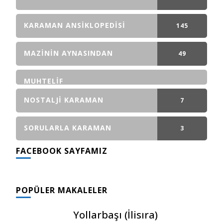
GÖNDERI(LER)
KARAMAN ANSIKLOPEDISI
145
GÖNDERI(LER)
MAZININ AYNASINDAN
49
GÖNDERI(LER)
MUHTELIF
NOSTALJI KARAMAN
7
GÖNDERI(LER)
SORULARLA KARAMAN
3
FACEBOOK SAYFAMIZ
GÖNDERI(LER)
POPÜLER MAKALELER
Yollarbaşı (İlisıra)