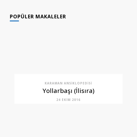
GÖNDERI(LER)
POPÜLER MAKALELER
KARAMAN ANSIKLOPEDISI
Yollarbaşı (İlisıra)
24 EKIM 2016