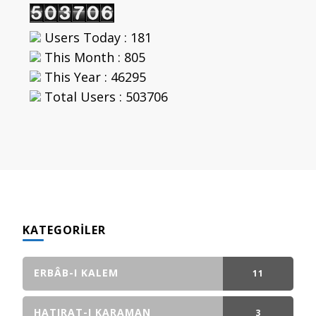
Users Today : 181
This Month : 805
This Year : 46295
Total Users : 503706
KATEGORILER
ERBÂB-I KALEM
11
GÖNDERI(LER)
HATIRAT-I KARAMAN
3