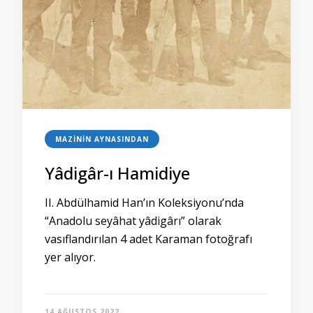
MAZININ AYNASINDAN
Yâdigâr-ı Hamidiye
II. Abdülhamid Han’ın Koleksiyonu’nda
“Anadolu seyâhat yâdigârı” olarak
vasıflandırılan 4 adet Karaman fotoğrafı
yer alıyor.
14 AĞUSTOS 2022