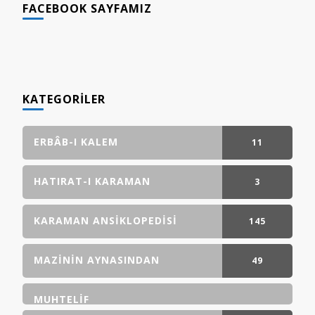
FACEBOOK SAYFAMIZ
KATEGORILER
ERBÂB-I KALEM
11
GÖNDERI(LER)
HATIRAT-I KARAMAN
3
GÖNDERI(LER)
KARAMAN ANSIKLOPEDISI
145
GÖNDERI(LER)
MAZININ AYNASINDAN
49
GÖNDERI(LER)
MUHTELIF