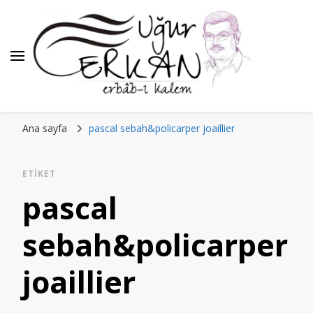
Ana sayfa
pascal sebah&policarper joaillier
ETIKET
pascal
sebah&policarper
joaillier