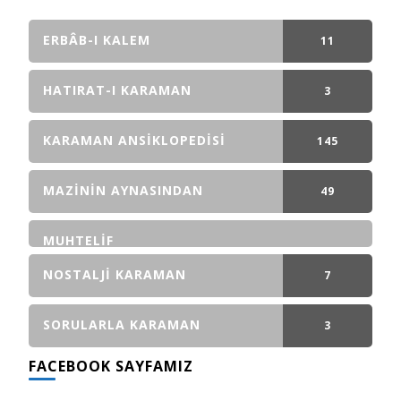
ERBÂB-I KALEM
11
GÖNDERI(LER)
HATIRAT-I KARAMAN
3
GÖNDERI(LER)
KARAMAN ANSIKLOPEDISI
145
GÖNDERI(LER)
MAZININ AYNASINDAN
49
GÖNDERI(LER)
MUHTELIF
NOSTALJI KARAMAN
7
GÖNDERI(LER)
SORULARLA KARAMAN
3
FACEBOOK SAYFAMIZ
GÖNDERI(LER)