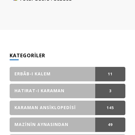
KATEGORILER
ERBÂB-I KALEM
11
GÖNDERI(LER)
HATIRAT-I KARAMAN
3
GÖNDERI(LER)
KARAMAN ANSIKLOPEDISI
145
GÖNDERI(LER)
MAZININ AYNASINDAN
49