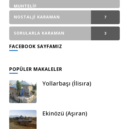
GÖNDERI(LER)
MUHTELIF
NOSTALJI KARAMAN
7
GÖNDERI(LER)
SORULARLA KARAMAN
3
FACEBOOK SAYFAMIZ
GÖNDERI(LER)
POPÜLER MAKALELER
Yollarbaşı (İlisıra)
Ekinözü (Aşıran)