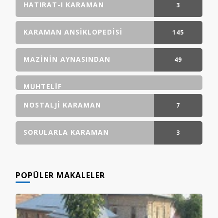
GÖNDERI(LER)
HATIRAT-I KARAMAN
3
GÖNDERI(LER)
KARAMAN ANSIKLOPEDISI
145
GÖNDERI(LER)
MAZININ AYNASINDAN
49
GÖNDERI(LER)
MUHTELIF
NOSTALJI KARAMAN
7
GÖNDERI(LER)
SORULARLA KARAMAN
3
GÖNDERI(LER)
POPÜLER MAKALELER