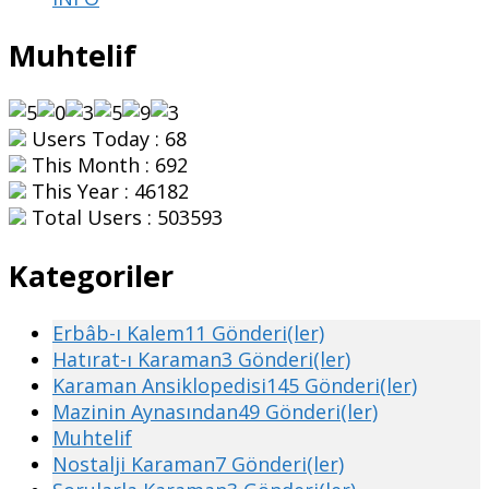
Muhtelif
Users Today : 68
This Month : 692
This Year : 46182
Total Users : 503593
Kategoriler
Erbâb-ı Kalem
11 Gönderi(ler)
Hatırat-ı Karaman
3 Gönderi(ler)
Karaman Ansiklopedisi
145 Gönderi(ler)
Mazinin Aynasından
49 Gönderi(ler)
Muhtelif
Nostalji Karaman
7 Gönderi(ler)